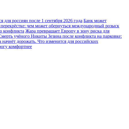
 для россиян после 1 сентября 2026 года
Банк может
 перекрёстке: чем может обернуться международный розыск
го конфликта
Жара превращает Европу в зону риска для
Смерть учёного Никиты Зезина после конфликта на парковке:
 начнёт дорожать. Что изменится для российских
рогу комфортнее