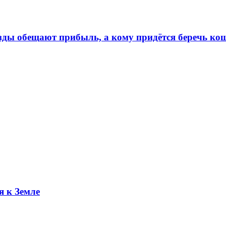
ёзды обещают прибыль, а кому придётся беречь ко
я к Земле