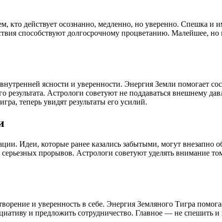
ем, кто действует осознанно, медленно, но уверенно. Спешка и 
ствия способствуют долгосрочному процветанию. Малейшее, но 
 внутренней ясности и уверенности. Энергия Земли помогает со
го результата. Астрологи советуют не поддаваться внешнему дав
гра, теперь увидят результаты его усилий.
и
ии. Идеи, которые ранее казались забытыми, могут внезапно об
 серьезных прорывов. Астрологи советуют уделять внимание том
ворение и уверенность в себе. Энергия Земляного Тигра помогае
ициативу и предложить сотрудничество. Главное — не спешить и 