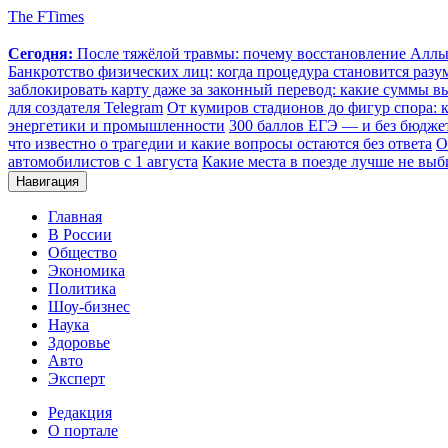
The FTimes
Сегодня:
После тяжёлой травмы: почему восстановление Аллы 
Банкротство физических лиц: когда процедура становится ра
заблокировать карту даже за законный перевод: какие суммы в
для создателя Telegram
От кумиров стадионов до фигур спора: к
энергетики и промышленности
300 баллов ЕГЭ — и без бюджет
что известно о трагедии и какие вопросы остаются без ответа
О
автомобилистов с 1 августа
Какие места в поезде лучше не выб
Навигация
Главная
В России
Общество
Экономика
Политика
Шоу-бизнес
Наука
Здоровье
Авто
Эксперт
Редакция
О портале