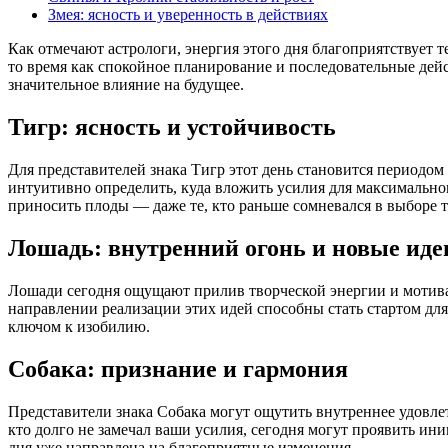
Змея: ясность и уверенность в действиях
Как отмечают астрологи, энергия этого дня благоприятствует т
то время как спокойное планирование и последовательные дей
значительное влияние на будущее.
Тигр: ясность и устойчивость
Для представителей знака Тигр этот день становится периодом
интуитивно определить, куда вложить усилия для максимально
приносить плоды — даже те, кто раньше сомневался в выборе ти
Лошадь: внутренний огонь и новые иде
Лошади сегодня ощущают прилив творческой энергии и мотивац
направлении реализации этих идей способны стать стартом для
ключом к изобилию.
Собака: признание и гармония
Представители знака Собака могут ощутить внутреннее удовлет
кто долго не замечал ваши усилия, сегодня могут проявить ин
дня уже направлена на благоприятные изменения.