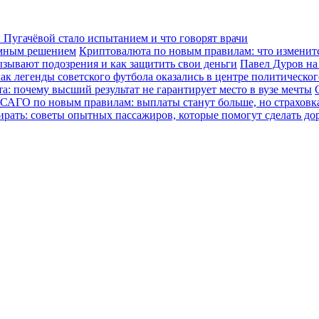
Пугачёвой стало испытанием и что говорят врачи
зумным решением
Криптовалюта по новым правилам: что изменится
ызывают подозрения и как защитить свои деньги
Павел Дуров на
ак легенды советского футбола оказались в центре политическо
а: почему высший результат не гарантирует место в вузе мечты
САГО по новым правилам: выплаты станут больше, но страховка
ирать: советы опытных пассажиров, которые помогут сделать до