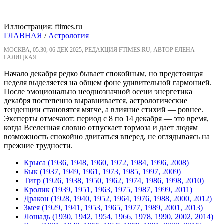
Иллюстрация: ftimes.ru
ГЛАВНАЯ
/
Астрология
МОСКВА, 05:30, 06 ДЕК 2025, РЕДАКЦИЯ FTIMES.RU, АВТОР ЕЛЕНА
ГАЛИЦКАЯ.
Начало декабря редко бывает спокойным, но предстоящая
неделя выделяется на общем фоне удивительной гармонией.
После эмоционально неоднозначной осени энергетика
декабря постепенно выравнивается, астрологические
тенденции становятся мягче, а влияние стихий — ровнее.
Эксперты отмечают: период с 8 по 14 декабря — это время,
когда Вселенная словно отпускает тормоза и дает людям
возможность спокойно двигаться вперед, не оглядываясь на
прежние трудности.
Крыса (1936, 1948, 1960, 1972, 1984, 1996, 2008)
Бык (1937, 1949, 1961, 1973, 1985, 1997, 2009)
Тигр (1926, 1938, 1950, 1962, 1974, 1986, 1998, 2010)
Кролик (1939, 1951, 1963, 1975, 1987, 1999, 2011)
Дракон (1928, 1940, 1952, 1964, 1976, 1988, 2000, 2012)
Змея (1929, 1941, 1953, 1965, 1977, 1989, 2001, 2013)
Лошадь (1930, 1942, 1954, 1966, 1978, 1990, 2002, 2014)