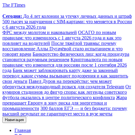
The FTimes
Сегодня:
До 4 лет колонии за утечку личных данных и штраф
500 тысяч за нарушения с SIM-картами: что меняется в России
с 6 августа 2026 года
ФРС между молотом и наковальней
ОСАГО по новым
правилам: что изменилось с 1 августа 2026 года и как это
повлияет на водителей
После тяжёлой травмы: почему
восстановление Аллы Пугачёвой стало испытанием и что
говорят врачи
Банкротство физических лиц: когда процедура
становится разумным решением
Криптовалюта по новым
правилам: что изменится для россиян после 1 сентября 2026
года
Банк может заблокировать карту даже за законный
перевод: какие суммы вызывают подозрения и как защитить
свои деньги
Павел Дуров на перекрёстке: чем может
обернуться международный розыск для создателя Telegram
От
кумиров стадионов до фигур спора: как легенды советского
футбола оказались в центре политического конфликта
Жара
превращает Европу в зону риска для энергетики и
промышленности
300 баллов ЕГЭ — и без бюджета: почему
высший результат не гарантирует место в вузе мечты
Навигация
Главная