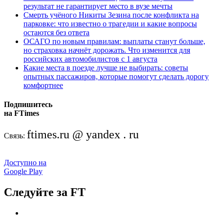
результат не гарантирует место в вузе мечты
Смерть учёного Никиты Зезина после конфликта на
парковке: что известно о трагедии и какие вопросы
остаются без ответа
ОСАГО по новым правилам: выплаты станут больше,
но страховка начнёт дорожать. Что изменится для
российских автомобилистов с 1 августа
Какие места в поезде лучше не выбирать: советы
опытных пассажиров, которые помогут сделать дорогу
комфортнее
Подпишитесь
на FTimes
ftimes.ru @ yandex . ru
Связь:
Доступно на
Google Play
Следуйте за FT