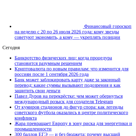
Финансовый гороскоп
на неделю с 20 по 26 июля 2026 года: кому звезды
советуют экономить, а кому — укреплять позиции
Сегодня
Банкротство физических лиц: когда процедура
становится разумным решением
Криптовалюта по новым правилам: что изменится для
россиян после 1 сентября 2026 года
Банк может заблокировать карту даже за законный
перевод: какие суммы вызывают подозрения и как
защитить свои деньги
Павел Дуров на перекрёстке: чем может обернуться
международный розыск для создателя Telegram
От кумиров стадионов до фигур спора: как легенды
советского футбола оказались в центре политического
конфликта
Жара превращает Европу в зону риска для энергетики и
промышленности
300 баллов ЕГЭ — и без бюджета: почему высший