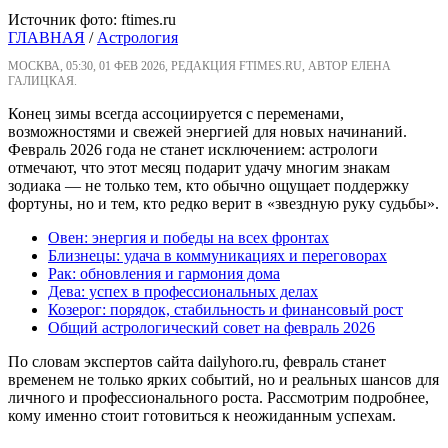
Источник фото: ftimes.ru
ГЛАВНАЯ
/
Астрология
МОСКВА, 05:30, 01 ФЕВ 2026, РЕДАКЦИЯ FTIMES.RU, АВТОР ЕЛЕНА
ГАЛИЦКАЯ.
Конец зимы всегда ассоциируется с переменами,
возможностями и свежей энергией для новых начинаний.
Февраль 2026 года не станет исключением: астрологи
отмечают, что этот месяц подарит удачу многим знакам
зодиака — не только тем, кто обычно ощущает поддержку
фортуны, но и тем, кто редко верит в «звездную руку судьбы».
Овен: энергия и победы на всех фронтах
Близнецы: удача в коммуникациях и переговорах
Рак: обновления и гармония дома
Дева: успех в профессиональных делах
Козерог: порядок, стабильность и финансовый рост
Общий астрологический совет на февраль 2026
По словам экспертов сайта dailyhoro.ru, февраль станет
временем не только ярких событий, но и реальных шансов для
личного и профессионального роста. Рассмотрим подробнее,
кому именно стоит готовиться к неожиданным успехам.