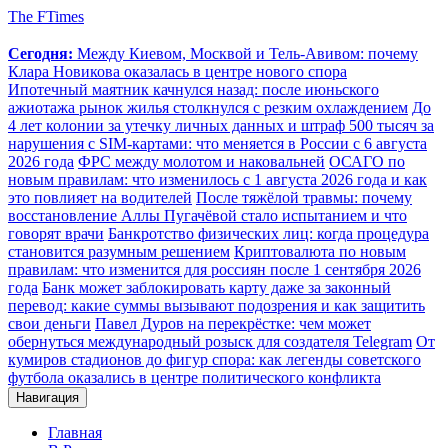
The FTimes
Сегодня:
Между Киевом, Москвой и Тель-Авивом: почему
Клара Новикова оказалась в центре нового спора
Ипотечный маятник качнулся назад: после июньского
ажиотажа рынок жилья столкнулся с резким охлаждением
До
4 лет колонии за утечку личных данных и штраф 500 тысяч за
нарушения с SIM-картами: что меняется в России с 6 августа
2026 года
ФРС между молотом и наковальней
ОСАГО по
новым правилам: что изменилось с 1 августа 2026 года и как
это повлияет на водителей
После тяжёлой травмы: почему
восстановление Аллы Пугачёвой стало испытанием и что
говорят врачи
Банкротство физических лиц: когда процедура
становится разумным решением
Криптовалюта по новым
правилам: что изменится для россиян после 1 сентября 2026
года
Банк может заблокировать карту даже за законный
перевод: какие суммы вызывают подозрения и как защитить
свои деньги
Павел Дуров на перекрёстке: чем может
обернуться международный розыск для создателя Telegram
От
кумиров стадионов до фигур спора: как легенды советского
футбола оказались в центре политического конфликта
Навигация
Главная