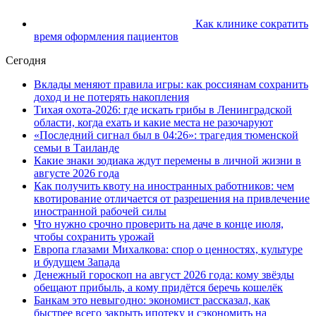
Как клинике сократить
время оформления пациентов
Сегодня
Вклады меняют правила игры: как россиянам сохранить
доход и не потерять накопления
Тихая охота-2026: где искать грибы в Ленинградской
области, когда ехать и какие места не разочаруют
«Последний сигнал был в 04:26»: трагедия тюменской
семьи в Таиланде
Какие знаки зодиака ждут перемены в личной жизни в
августе 2026 года
Как получить квоту на иностранных работников: чем
квотирование отличается от разрешения на привлечение
иностранной рабочей силы
Что нужно срочно проверить на даче в конце июля,
чтобы сохранить урожай
Европа глазами Михалкова: спор о ценностях, культуре
и будущем Запада
Денежный гороскоп на август 2026 года: кому звёзды
обещают прибыль, а кому придётся беречь кошелёк
Банкам это невыгодно: экономист рассказал, как
быстрее всего закрыть ипотеку и сэкономить на