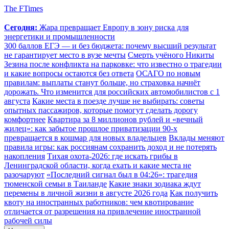
The FTimes
Сегодня:
Жара превращает Европу в зону риска для
энергетики и промышленности
300 баллов ЕГЭ — и без бюджета: почему высший результат
не гарантирует место в вузе мечты
Смерть учёного Никиты
Зезина после конфликта на парковке: что известно о трагедии
и какие вопросы остаются без ответа
ОСАГО по новым
правилам: выплаты станут больше, но страховка начнёт
дорожать. Что изменится для российских автомобилистов с 1
августа
Какие места в поезде лучше не выбирать: советы
опытных пассажиров, которые помогут сделать дорогу
комфортнее
Квартира за 8 миллионов рублей и «вечный
жилец»: как забытое прошлое приватизации 90-х
превращается в кошмар для новых владельцев
Вклады меняют
правила игры: как россиянам сохранить доход и не потерять
накопления
Тихая охота-2026: где искать грибы в
Ленинградской области, когда ехать и какие места не
разочаруют
«Последний сигнал был в 04:26»: трагедия
тюменской семьи в Таиланде
Какие знаки зодиака ждут
перемены в личной жизни в августе 2026 года
Как получить
квоту на иностранных работников: чем квотирование
отличается от разрешения на привлечение иностранной
рабочей силы