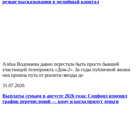
резкие высказывания в медийный капитал
Алёна Водонаева давно перестала быть просто бывшей
участницей телепроекта «Дом-2». За годы публичной жизни
она прошла путь от реалити-звезды до
31.07.2026
Выплаты семьям в августе 2026 года: Соцфонд изменил
график перечислений — кому и когда придут деньги