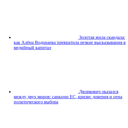
Золотая жила скандала:
как Алёна Водонаева превратила резкие высказывания в
медийный капитал
Дворкович оказался
между двух миров: санкции ЕС, кризис доверия и цена
политического выбора