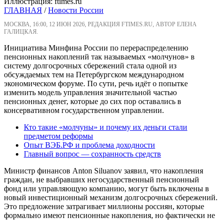
Иллюстрация: ftimes.ru
ГЛАВНАЯ
/
Новости России
МОСКВА, 16:00, 12 ИЮН 2026, РЕДАКЦИЯ FTIMES.RU, АВТОР ЕЛЕНА
ГАЛИЦКАЯ.
Инициатива Минфина России по перераспределению
пенсионных накоплений так называемых «молчунов» в
систему долгосрочных сбережений стала одной из
обсуждаемых тем на Петербургском международном
экономическом форуме. По сути, речь идёт о попытке
изменить модель управления значительной частью
пенсионных денег, которые до сих пор оставались в
консервативном государственном управлении.
Кто такие «молчуны» и почему их деньги стали
предметом реформы
Опыт ВЭБ.РФ и проблема доходности
Главный вопрос — сохранность средств
Министр финансов Anton Siluanov заявил, что накопления
граждан, не выбравших негосударственный пенсионный
фонд или управляющую компанию, могут быть включены в
новый инвестиционный механизм долгосрочных сбережений.
Это предложение затрагивает миллионы россиян, которые
формально имеют пенсионные накопления, но фактически не