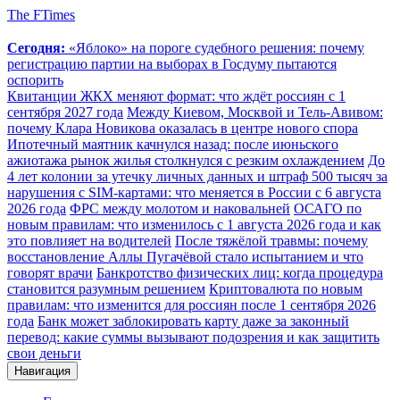
The FTimes
Сегодня:
«Яблоко» на пороге судебного решения: почему
регистрацию партии на выборах в Госдуму пытаются
оспорить
Квитанции ЖКХ меняют формат: что ждёт россиян с 1
сентября 2027 года
Между Киевом, Москвой и Тель-Авивом:
почему Клара Новикова оказалась в центре нового спора
Ипотечный маятник качнулся назад: после июньского
ажиотажа рынок жилья столкнулся с резким охлаждением
До
4 лет колонии за утечку личных данных и штраф 500 тысяч за
нарушения с SIM-картами: что меняется в России с 6 августа
2026 года
ФРС между молотом и наковальней
ОСАГО по
новым правилам: что изменилось с 1 августа 2026 года и как
это повлияет на водителей
После тяжёлой травмы: почему
восстановление Аллы Пугачёвой стало испытанием и что
говорят врачи
Банкротство физических лиц: когда процедура
становится разумным решением
Криптовалюта по новым
правилам: что изменится для россиян после 1 сентября 2026
года
Банк может заблокировать карту даже за законный
перевод: какие суммы вызывают подозрения и как защитить
свои деньги
Навигация