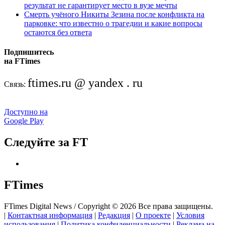
результат не гарантирует место в вузе мечты
Смерть учёного Никиты Зезина после конфликта на
парковке: что известно о трагедии и какие вопросы
остаются без ответа
Подпишитесь
на FTimes
ftimes.ru @ yandex . ru
Связь:
Доступно на
Google Play
Следуйте за FT
FTimes
FTimes Digital News / Copyright © 2026 Все права защищены.
|
Контактная информация
|
Редакция
|
О проекте
|
Условия
использования
|
Политика конфиденциальности
|
Реклама на