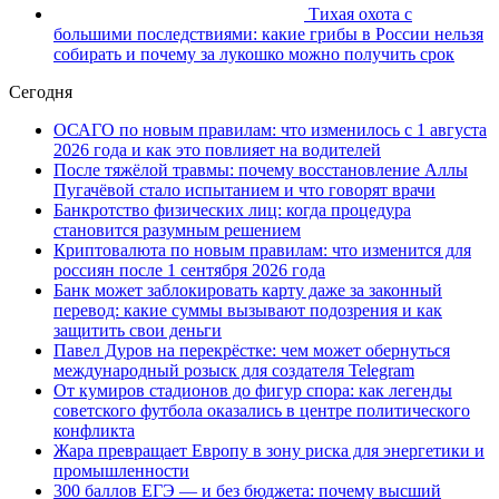
Тихая охота с
большими последствиями: какие грибы в России нельзя
собирать и почему за лукошко можно получить срок
Сегодня
ОСАГО по новым правилам: что изменилось с 1 августа
2026 года и как это повлияет на водителей
После тяжёлой травмы: почему восстановление Аллы
Пугачёвой стало испытанием и что говорят врачи
Банкротство физических лиц: когда процедура
становится разумным решением
Криптовалюта по новым правилам: что изменится для
россиян после 1 сентября 2026 года
Банк может заблокировать карту даже за законный
перевод: какие суммы вызывают подозрения и как
защитить свои деньги
Павел Дуров на перекрёстке: чем может обернуться
международный розыск для создателя Telegram
От кумиров стадионов до фигур спора: как легенды
советского футбола оказались в центре политического
конфликта
Жара превращает Европу в зону риска для энергетики и
промышленности
300 баллов ЕГЭ — и без бюджета: почему высший