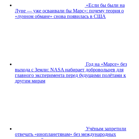
«Если бы были на
Луне — уже осваивали бы Марс»: почему теория о
«лунном обмане» снова появилась в США
Год на «Марсе» без
выхода с Земли: NASA набирает добровольцев для
главного эксперимента перед будущими полётами к
другим мирам
Учёным запретили
отвечать «инопланетянам» без международных