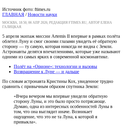
Источник фото: ftimes.ru
ГЛАВНАЯ
/
Новости науки
МОСКВА, 18:50, 06 АПР 2026, РЕДАКЦИЯ FTIMES.RU, АВТОР ЕЛЕНА
ГАЛИЦКАЯ.
5 апреля экипаж миссии Artemis II впервые в рамках полёта
облетел Луну и смог своими глазами увидеть её обратную
сторону — ту самую, которая никогда не видна с Земли.
Астронавты делятся впечатлениями, которые уже называют
одними из самых ярких в современной космонавтике.
Полёт на «Орионе»: технологии и вызовы
Возвращение к Луне — и дальше
По словам астронавта Кристины Кох, увиденное трудно
сравнить с привычным образом спутника Земли:
«Вчера вечером мы впервые увидели обратную
сторону Луны, и это было просто потрясающе.
Думаю, одна из интересных особенностей Луны в
том, что она выглядит иначе. Возникает
ощущение, что это не та Луна, к которой я
привыкла».