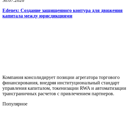
30.07.2026
Edenex: Создание защищенного контура для движения
капитала между юрисдикциями
Компания консолидирует позиции агрегатора торгового
финансирования, внедряя институциональный стандарт
управления капиталом, токенизации RWA и автоматизации
трансграничных расчетов с привлечением партнеров.
Популярное