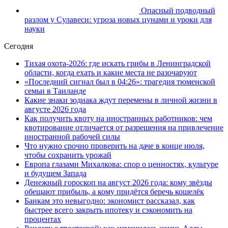
Опасный подводный
разлом у Сулавеси: угроза новых цунами и уроки для
науки
Сегодня
Тихая охота-2026: где искать грибы в Ленинградской
области, когда ехать и какие места не разочаруют
«Последний сигнал был в 04:26»: трагедия тюменской
семьи в Таиланде
Какие знаки зодиака ждут перемены в личной жизни в
августе 2026 года
Как получить квоту на иностранных работников: чем
квотирование отличается от разрешения на привлечение
иностранной рабочей силы
Что нужно срочно проверить на даче в конце июля,
чтобы сохранить урожай
Европа глазами Михалкова: спор о ценностях, культуре
и будущем Запада
Денежный гороскоп на август 2026 года: кому звёзды
обещают прибыль, а кому придётся беречь кошелёк
Банкам это невыгодно: экономист рассказал, как
быстрее всего закрыть ипотеку и сэкономить на
процентах