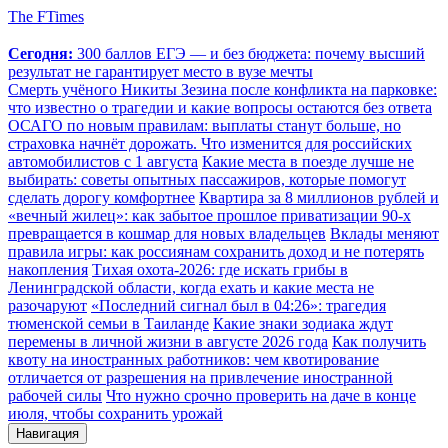
The FTimes
Сегодня:
300 баллов ЕГЭ — и без бюджета: почему высший
результат не гарантирует место в вузе мечты
Смерть учёного Никиты Зезина после конфликта на парковке:
что известно о трагедии и какие вопросы остаются без ответа
ОСАГО по новым правилам: выплаты станут больше, но
страховка начнёт дорожать. Что изменится для российских
автомобилистов с 1 августа
Какие места в поезде лучше не
выбирать: советы опытных пассажиров, которые помогут
сделать дорогу комфортнее
Квартира за 8 миллионов рублей и
«вечный жилец»: как забытое прошлое приватизации 90-х
превращается в кошмар для новых владельцев
Вклады меняют
правила игры: как россиянам сохранить доход и не потерять
накопления
Тихая охота-2026: где искать грибы в
Ленинградской области, когда ехать и какие места не
разочаруют
«Последний сигнал был в 04:26»: трагедия
тюменской семьи в Таиланде
Какие знаки зодиака ждут
перемены в личной жизни в августе 2026 года
Как получить
квоту на иностранных работников: чем квотирование
отличается от разрешения на привлечение иностранной
рабочей силы
Что нужно срочно проверить на даче в конце
июля, чтобы сохранить урожай
Навигация