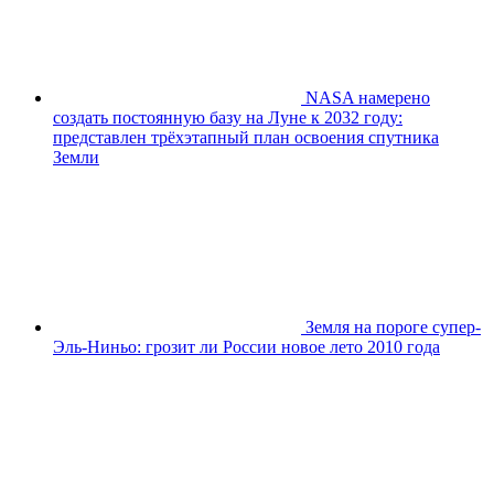
NASA намерено
создать постоянную базу на Луне к 2032 году:
представлен трёхэтапный план освоения спутника
Земли
Земля на пороге супер-
Эль-Ниньо: грозит ли России новое лето 2010 года