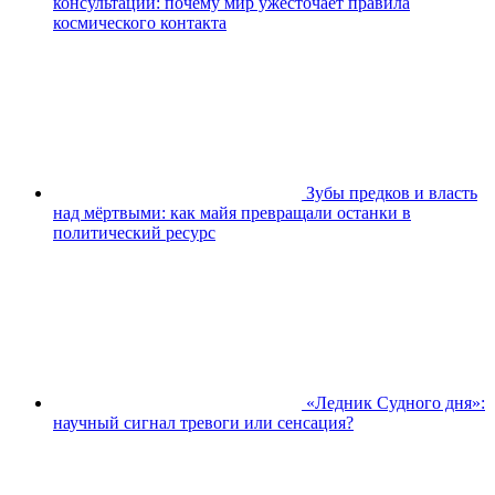
консультаций: почему мир ужесточает правила
космического контакта
Зубы предков и власть
над мёртвыми: как майя превращали останки в
политический ресурс
«Ледник Судного дня»:
научный сигнал тревоги или сенсация?