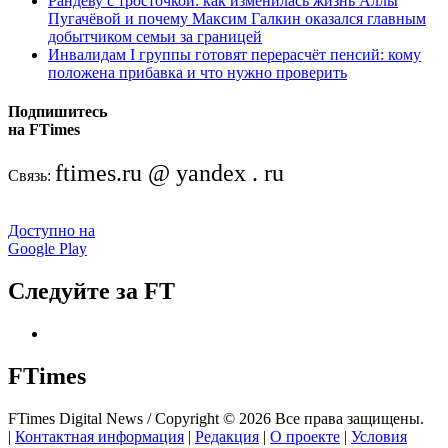
Рандеву с тросточкой: как изменилась жизнь Аллы
Пугачёвой и почему Максим Галкин оказался главным
добытчиком семьи за границей
Инвалидам I группы готовят перерасчёт пенсий: кому
положена прибавка и что нужно проверить
Подпишитесь
на FTimes
ftimes.ru @ yandex . ru
Связь:
Доступно на
Google Play
Следуйте за FT
FTimes
FTimes Digital News / Copyright © 2026 Все права защищены.
|
Контактная информация
|
Редакция
|
О проекте
|
Условия