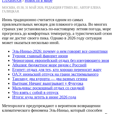
ГЛАВНАЯ
/
Новости в мире
МОСКВА, 05:30, 31 МАЙ 2026, РЕДАКЦИЯ FTIMES.RU, АВТОР ЕЛЕНА
ГАЛИЦКАЯ.
Июнь традиционно считается одним из самых
привлекательных месяцев для пляжного отдыха. Во многих
странах уже установилась по-настоящему летняя погода, море
прогрелось до комфортных температур, а туристический сезон
еще не достиг своего пика. Однако в 2026 году ситуация
может оказаться несколько иной.
Эль-Ниньо-2026: почему о нем говорят все синоптики
Турция: главный фаворит июня
Черногория: европейский отдых без изнуряющего зноя
Абхазия: бюджетное море рядом с Россией
Египет: отдых для тех, кто хорошо переносит жару
ОАЭ: июньский отпуск на грани экстремального
Таиланд: два курорта — два разных сезона
Вьетнам: Нячанг выигрывает у Фукуока
Мальдивы: роскошный отдых со скидкой
Что взять с собой в отпуск
Итоги: куда лететь в июне 2026 года
Метеорологи предупреждают о вероятном возвращении
климатического феномена Эль-Ниньо, который способен