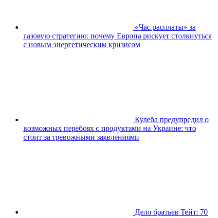
«Час расплаты» за
газовую стратегию: почему Европа рискует столкнуться
с новым энергетическим кризисом
Кулеба предупредил о
возможных перебоях с продуктами на Украине: что
стоит за тревожными заявлениями
Дело братьев Тейт: 70