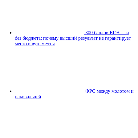
300 баллов ЕГЭ — и
без бюджета: почему высший результат не гарантирует
место в вузе мечты
ФРС между молотом и
наковальней