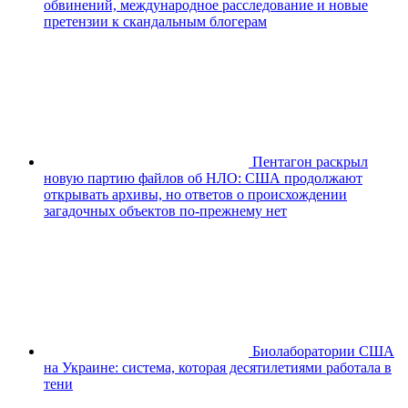
обвинений, международное расследование и новые
претензии к скандальным блогерам
Пентагон раскрыл
новую партию файлов об НЛО: США продолжают
открывать архивы, но ответов о происхождении
загадочных объектов по-прежнему нет
Биолаборатории США
на Украине: система, которая десятилетиями работала в
тени