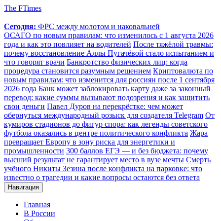
The FTimes
Сегодня:
ФРС между молотом и наковальней
ОСАГО по новым правилам: что изменилось с 1 августа 2026
года и как это повлияет на водителей
После тяжёлой травмы:
почему восстановление Аллы Пугачёвой стало испытанием и
что говорят врачи
Банкротство физических лиц: когда
процедура становится разумным решением
Криптовалюта по
новым правилам: что изменится для россиян после 1 сентября
2026 года
Банк может заблокировать карту даже за законный
перевод: какие суммы вызывают подозрения и как защитить
свои деньги
Павел Дуров на перекрёстке: чем может
обернуться международный розыск для создателя Telegram
От
кумиров стадионов до фигур спора: как легенды советского
футбола оказались в центре политического конфликта
Жара
превращает Европу в зону риска для энергетики и
промышленности
300 баллов ЕГЭ — и без бюджета: почему
высший результат не гарантирует место в вузе мечты
Смерть
учёного Никиты Зезина после конфликта на парковке: что
известно о трагедии и какие вопросы остаются без ответа
Навигация
Главная
В России