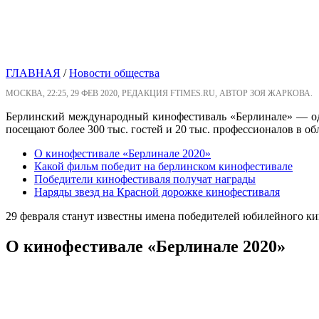
ГЛАВНАЯ
/
Новости общества
МОСКВА, 22:25, 29 ФЕВ 2020, РЕДАКЦИЯ FTIMES.RU, АВТОР ЗОЯ ЖАРКОВА.
Берлинский международный кинофестиваль «Берлинале» — од
посещают более 300 тыс. гостей и 20 тыс. профессионалов в обл
О кинофестивале «Берлинале 2020»
Какой фильм победит на берлинском кинофестивале
Победители кинофестиваля получат награды
Наряды звезд на Красной дорожке кинофестиваля
29 февраля станут известны имена победителей юбилейного ки
О кинофестивале «Берлинале 2020»