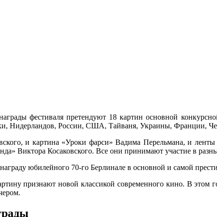
награды фестиваля претендуют 18 картин основной конкурсно
ки, Нидерландов, России, США, Тайваня, Украины, Франции, 
ского, и картина «Уроки фарси» Вадима Перельмана, и ленты 
нда» Виктора Косаковского. Все они принимают участие в разн
 награду юбилейного 70-го Берлинале в основной и самой прес
картину признают новой классикой современного кино. В этом г
чером.
грады