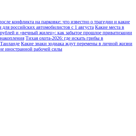
осле конфликта на парковке: что известно о трагедии и какие
 для российских автомобилистов с 1 августа
Какие места в
 рублей и «вечный жилец»: как забытое прошлое приватизации
 накопления
Тихая охота-2026: где искать грибы в
 Таиланде
Какие знаки зодиака ждут перемены в личной жизни
ние иностранной рабочей силы