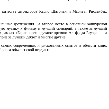
 качестве директоров Карло Шатриан и Мариэтт Риссенбек,
енные достижения. За второе место в основной конкурсной
шую музыку к фильму и лучший сценарий, а также за лучший
в рамках «Берлинале» вручают премию Альфреда Бауэра — за
приз за лучший дебют и многие другие.
 самых современных и рискованных опытов в области кино.
йронса объявит свой вердикт.