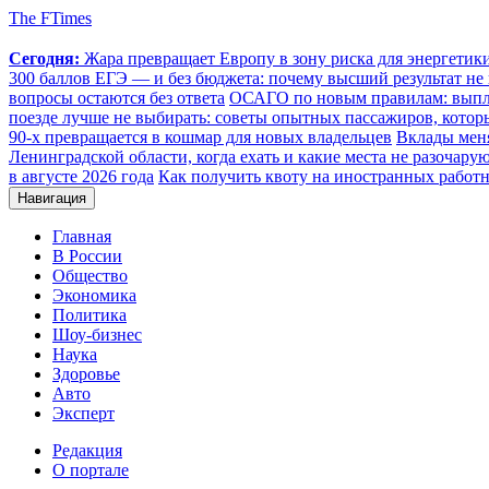
The FTimes
Сегодня:
Жара превращает Европу в зону риска для энергети
300 баллов ЕГЭ — и без бюджета: почему высший результат не 
вопросы остаются без ответа
ОСАГО по новым правилам: выплат
поезде лучше не выбирать: советы опытных пассажиров, котор
90-х превращается в кошмар для новых владельцев
Вклады меня
Ленинградской области, когда ехать и какие места не разочару
в августе 2026 года
Как получить квоту на иностранных работн
Навигация
Главная
В России
Общество
Экономика
Политика
Шоу-бизнес
Наука
Здоровье
Авто
Эксперт
Редакция
О портале