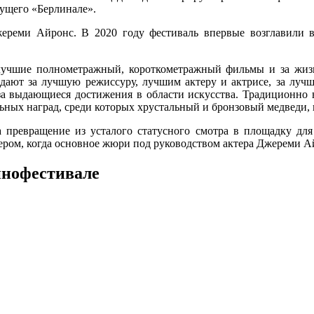
дущего «Берлинале».
ереми Айронс. В 2020 году фестиваль впервые возглавили в
лучшие полнометражный, короткометражный фильмы и за жизн
ждают за лучшую режиссуру, лучшим актеру и актрисе, за луч
а выдающиеся достижения в области искусства. Традиционно 
ьных наград, среди которых хрустальный и бронзовый медведи, 
превращение из усталого статусного смотра в площадку для
ечером, когда основное жюри под руководством актера Джереми А
инофестивале