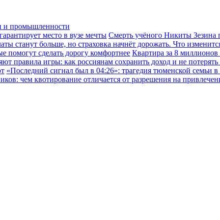
ки и промышленности
гарантирует место в вузе мечты
Смерть учёного Никиты Зезина п
ы станут больше, но страховка начнёт дорожать. Что изменится
ые помогут сделать дорогу комфортнее
Квартира за 8 миллионов
ют правила игры: как россиянам сохранить доход и не потерять
ют
«Последний сигнал был в 04:26»: трагедия тюменской семьи в
иков: чем квотирование отличается от разрешения на привлече