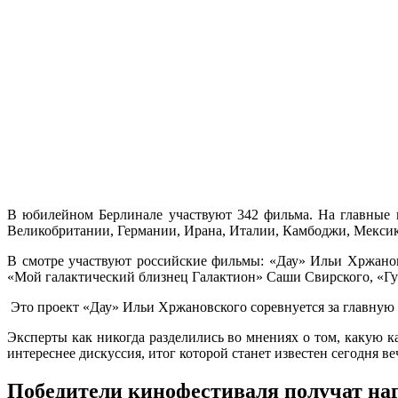
В юбилейном Берлинале участвуют 342 фильма. На главные 
Великобритании, Германии, Ирана, Италии, Камбоджи, Мекси
В смотре участвуют российские фильмы: «Дау» Ильи Хржанов
«Мой галактический близнец Галактион» Саши Свирского, «Гу
Это проект «Дау» Ильи Хржановского соревнуется за главную
Эксперты как никогда разделились во мнениях о том, какую 
интереснее дискуссия, итог которой станет известен сегодня ве
Победители кинофестиваля получат на