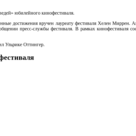
дведей» юбилейного кинофестиваля.
ненные достижения вручен лауреату фестиваля Хелен Миррен. 
в сообщении пресс-службы фестиваля. В рамках кинофестиваля с
ил Ульрике Оттингер.
офестиваля