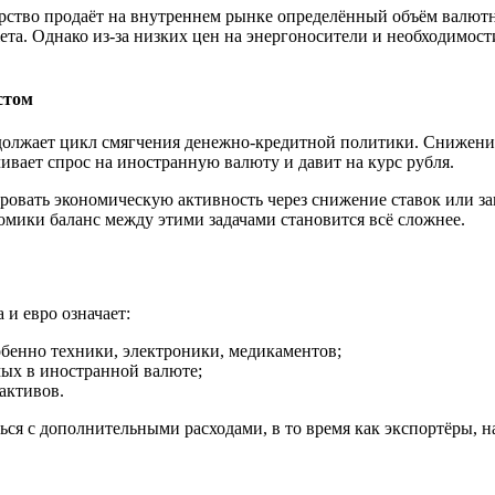
рство продаёт на внутреннем рынке определённый объём валютн
жета. Однако из‑за низких цен на энергоносители и необходимос
стом
должает цикл смягчения денежно‑кредитной политики. Снижение
чивает спрос на иностранную валюту и давит на курс рубля.
ровать экономическую активность через снижение ставок или з
омики баланс между этими задачами становится всё сложнее.
и евро означает:
бенно техники, электроники, медикаментов;
мых в иностранной валюте;
активов.
ся с дополнительными расходами, в то время как экспортёры, н