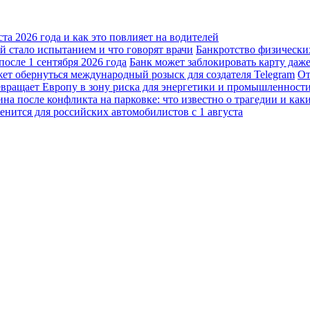
а 2026 года и как это повлияет на водителей
 стало испытанием и что говорят врачи
Банкротство физически
осле 1 сентября 2026 года
Банк может заблокировать карту даж
жет обернуться международный розыск для создателя Telegram
От
вращает Европу в зону риска для энергетики и промышленност
а после конфликта на парковке: что известно о трагедии и каки
енится для российских автомобилистов с 1 августа