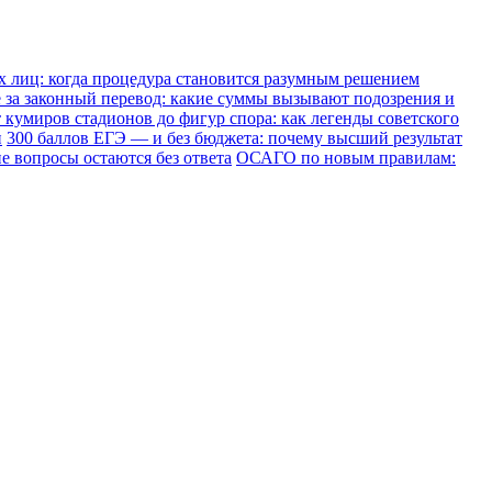
х лиц: когда процедура становится разумным решением
е за законный перевод: какие суммы вызывают подозрения и
 кумиров стадионов до фигур спора: как легенды советского
и
300 баллов ЕГЭ — и без бюджета: почему высший результат
е вопросы остаются без ответа
ОСАГО по новым правилам: