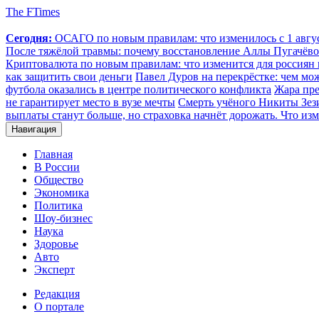
The FTimes
Сегодня:
ОСАГО по новым правилам: что изменилось с 1 август
После тяжёлой травмы: почему восстановление Аллы Пугачёвой
Криптовалюта по новым правилам: что изменится для россиян п
как защитить свои деньги
Павел Дуров на перекрёстке: чем мо
футбола оказались в центре политического конфликта
Жара пре
не гарантирует место в вузе мечты
Смерть учёного Никиты Зезин
выплаты станут больше, но страховка начнёт дорожать. Что изм
Навигация
Главная
В России
Общество
Экономика
Политика
Шоу-бизнес
Наука
Здоровье
Авто
Эксперт
Редакция
О портале