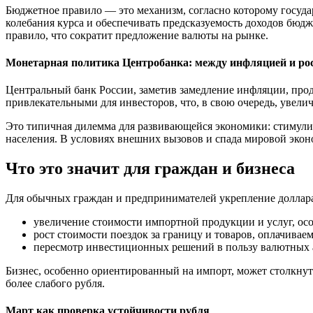
Бюджетное правило — это механизм, согласно которому госуда
колебания курса и обеспечивать предсказуемость доходов бюд
правило, что сократит предложение валюты на рынке.
Монетарная политика Центробанка: между инфляцией и ро
Центральный банк России, заметив замедление инфляции, про
привлекательными для инвесторов, что, в свою очередь, увели
Это типичная дилемма для развивающейся экономики: стимули
населения. В условиях внешних вызовов и спада мировой экон
Что это значит для граждан и бизнеса
Для обычных граждан и предпринимателей укрепление доллара 
увеличение стоимости импортной продукции и услуг, осо
рост стоимости поездок за границу и товаров, оплачивае
пересмотр инвестиционных решений в пользу валютных 
Бизнес, особенно ориентированный на импорт, может столкнуть
более слабого рубля.
Март как проверка устойчивости рубля