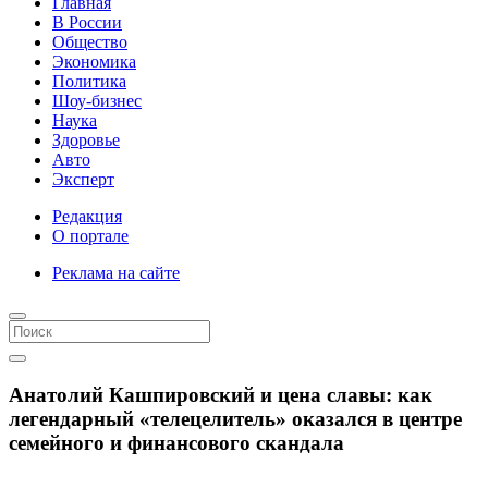
Главная
В России
Общество
Экономика
Политика
Шоу-бизнес
Наука
Здоровье
Авто
Эксперт
Редакция
О портале
Реклама на сайте
Анатолий Кашпировский и цена славы: как
легендарный «телецелитель» оказался в центре
семейного и финансового скандала