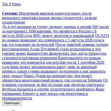
The FTimes
Сегодня:
Ипотечный маятник качнулся назад: после
июньского ажиотажа рынок жилья столкнулся с резким
охлаждением
До 4 лет колонии за утечку личных данных и штраф 500 тысяч
за нарушения с SIM-картами: что меняется в России с 6
августа 2026 года
ФРС между молотом и наковальней
ОСАГО
по новым правилам: что изменилось с 1 августа 2026 года и
как это повлияет на водителей
После тяжёлой травмы: почему
восстановление Аллы Пугачёвой стало испытанием и что
говорят врачи
Банкротство физических лиц: когда процедура
становится разумным решением
Криптовалюта по новым
правилам: что изменится для россиян после 1 сентября 2026
года
Банк может заблокировать карту даже за законный
перевод: какие суммы вызывают подозрения и как защитить
свои деньги
Павел Дуров на перекрёстке: чем может
обернуться международный розыск для создателя Telegram
От
кумиров стадионов до фигур спора: как легенды советского
футбола оказались в центре политического конфликта
Жара
превращает Европу в зону риска для энергетики и
промышленности
Навигация