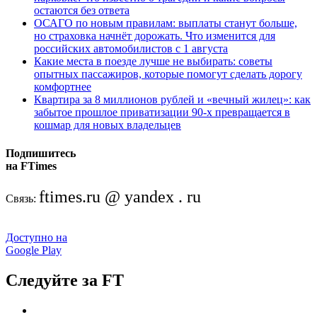
остаются без ответа
ОСАГО по новым правилам: выплаты станут больше,
но страховка начнёт дорожать. Что изменится для
российских автомобилистов с 1 августа
Какие места в поезде лучше не выбирать: советы
опытных пассажиров, которые помогут сделать дорогу
комфортнее
Квартира за 8 миллионов рублей и «вечный жилец»: как
забытое прошлое приватизации 90-х превращается в
кошмар для новых владельцев
Подпишитесь
на FTimes
ftimes.ru @ yandex . ru
Связь:
Доступно на
Google Play
Следуйте за FT