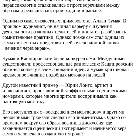
парапсихологии сталкивались с противоречиями между
образом и реальностью, происходили и раньше.
Одним из самых известных примеров стал Аллан Чумак. В
прошлом журналист, он начинал карьеру с изучения
деятельности различных целителей и попыток разоблачить
сомнительные практики. Однако позже сам стал одним из
самых известных представителей телевизионной эпохи
«лечения через экран».
Чумак и Кашпировский были конкурентами. Между ними
существовали профессиональные разногласия: Кашпировский
обвинял коллегу в заимствовании идей, а Чумак критиковал
чрезмерное влияние подобных методов на людей.
Другой известный пример — Юрий Лонго, артист и
иллюзионист, прославившийся эффектными сценическими
номерами, которые многие зрители воспринимали как
настоящую мистику.
Его выступления с «воскрешением мертвецов» и другими
необычными трюками сделали его знаменитым. Однако со
временем вокруг его образа возникла дискуссия: где
заканчивается сценический эксперимент и начинается вера
самого человека в созданную им роль?