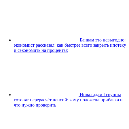
Банкам это невыгодно:
экономист рассказал, как быстрее всего закрыть ипотеку
и сэкономить на процентах
Инвалидам I группы
готовят перерасчёт пенсий: кому положена прибавка и
что нужно проверить