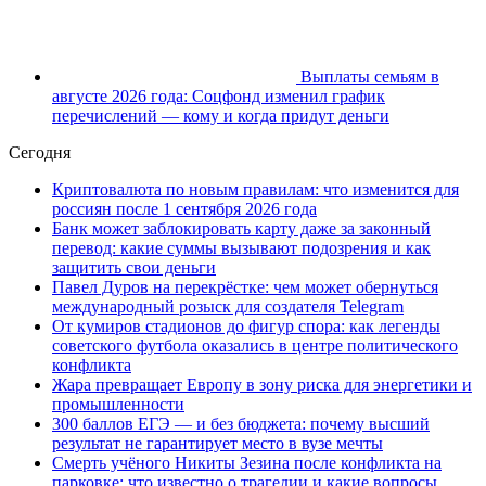
Выплаты семьям в
августе 2026 года: Соцфонд изменил график
перечислений — кому и когда придут деньги
Сегодня
Криптовалюта по новым правилам: что изменится для
россиян после 1 сентября 2026 года
Банк может заблокировать карту даже за законный
перевод: какие суммы вызывают подозрения и как
защитить свои деньги
Павел Дуров на перекрёстке: чем может обернуться
международный розыск для создателя Telegram
От кумиров стадионов до фигур спора: как легенды
советского футбола оказались в центре политического
конфликта
Жара превращает Европу в зону риска для энергетики и
промышленности
300 баллов ЕГЭ — и без бюджета: почему высший
результат не гарантирует место в вузе мечты
Смерть учёного Никиты Зезина после конфликта на
парковке: что известно о трагедии и какие вопросы