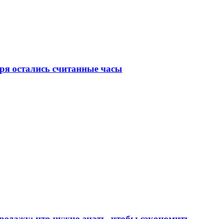
бря остались считанные часы
продажу: что нужно знать, чтобы сэкономить