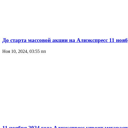
До старта массовой акции на Алиэкспресс 11 ноя
Ноя 10, 2024, 03:55 пп
11 ноября 2024 года Алиэкспресс утроит мегарас