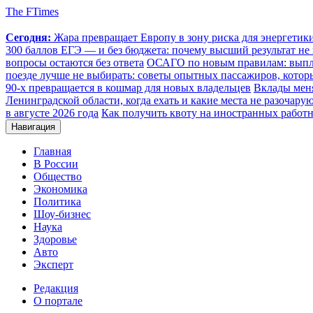
The FTimes
Сегодня:
Жара превращает Европу в зону риска для энергети
300 баллов ЕГЭ — и без бюджета: почему высший результат не 
вопросы остаются без ответа
ОСАГО по новым правилам: выплат
поезде лучше не выбирать: советы опытных пассажиров, котор
90-х превращается в кошмар для новых владельцев
Вклады меня
Ленинградской области, когда ехать и какие места не разочару
в августе 2026 года
Как получить квоту на иностранных работн
Навигация
Главная
В России
Общество
Экономика
Политика
Шоу-бизнес
Наука
Здоровье
Авто
Эксперт
Редакция
О портале