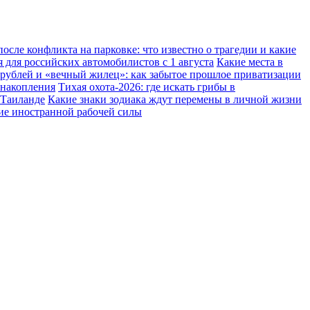
осле конфликта на парковке: что известно о трагедии и какие
 для российских автомобилистов с 1 августа
Какие места в
 рублей и «вечный жилец»: как забытое прошлое приватизации
 накопления
Тихая охота-2026: где искать грибы в
 Таиланде
Какие знаки зодиака ждут перемены в личной жизни
ние иностранной рабочей силы