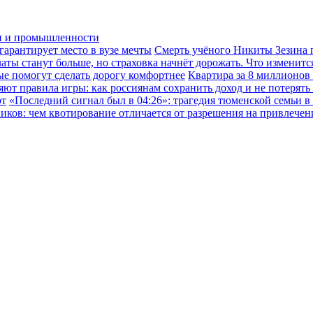
ки и промышленности
гарантирует место в вузе мечты
Смерть учёного Никиты Зезина п
ы станут больше, но страховка начнёт дорожать. Что изменится
ые помогут сделать дорогу комфортнее
Квартира за 8 миллионов
ют правила игры: как россиянам сохранить доход и не потерять
ют
«Последний сигнал был в 04:26»: трагедия тюменской семьи в
иков: чем квотирование отличается от разрешения на привлече