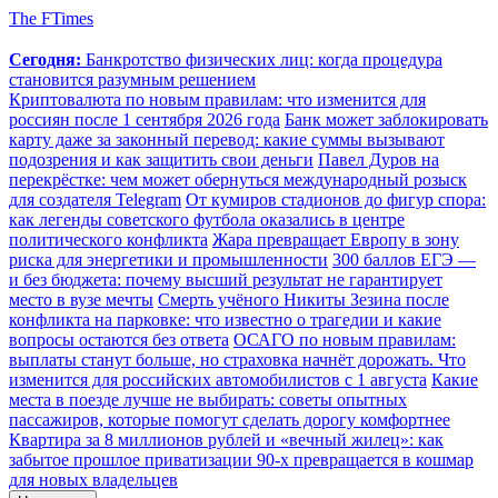
The FTimes
Сегодня:
Банкротство физических лиц: когда процедура
становится разумным решением
Криптовалюта по новым правилам: что изменится для
россиян после 1 сентября 2026 года
Банк может заблокировать
карту даже за законный перевод: какие суммы вызывают
подозрения и как защитить свои деньги
Павел Дуров на
перекрёстке: чем может обернуться международный розыск
для создателя Telegram
От кумиров стадионов до фигур спора:
как легенды советского футбола оказались в центре
политического конфликта
Жара превращает Европу в зону
риска для энергетики и промышленности
300 баллов ЕГЭ —
и без бюджета: почему высший результат не гарантирует
место в вузе мечты
Смерть учёного Никиты Зезина после
конфликта на парковке: что известно о трагедии и какие
вопросы остаются без ответа
ОСАГО по новым правилам:
выплаты станут больше, но страховка начнёт дорожать. Что
изменится для российских автомобилистов с 1 августа
Какие
места в поезде лучше не выбирать: советы опытных
пассажиров, которые помогут сделать дорогу комфортнее
Квартира за 8 миллионов рублей и «вечный жилец»: как
забытое прошлое приватизации 90-х превращается в кошмар
для новых владельцев