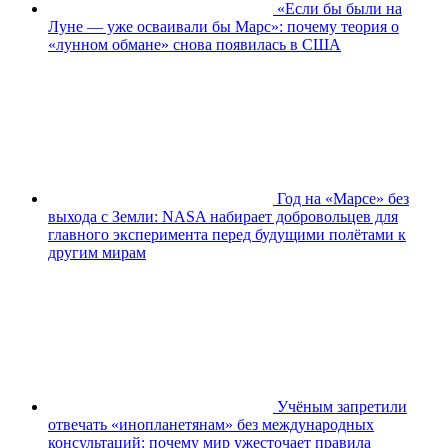
«Если бы были на
Луне — уже осваивали бы Марс»: почему теория о
«лунном обмане» снова появилась в США
Год на «Марсе» без
выхода с Земли: NASA набирает добровольцев для
главного эксперимента перед будущими полётами к
другим мирам
Учёным запретили
отвечать «инопланетянам» без международных
консультаций: почему мир ужесточает правила