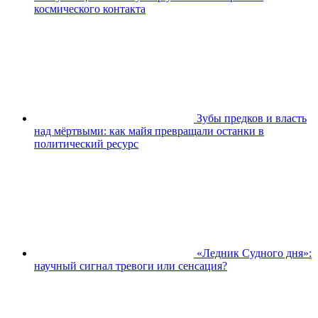
космического контакта
Зубы предков и власть
над мёртвыми: как майя превращали останки в
политический ресурс
«Ледник Судного дня»:
научный сигнал тревоги или сенсация?