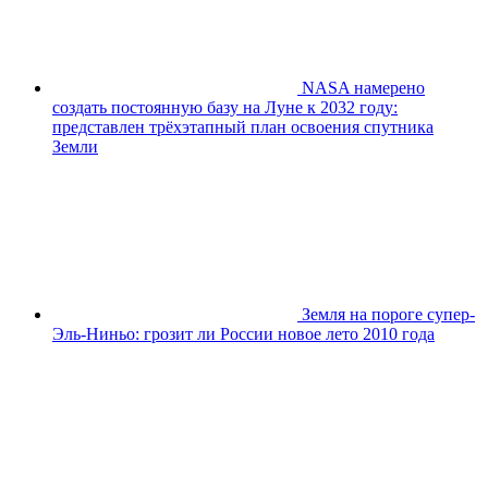
NASA намерено
создать постоянную базу на Луне к 2032 году:
представлен трёхэтапный план освоения спутника
Земли
Земля на пороге супер-
Эль-Ниньо: грозит ли России новое лето 2010 года