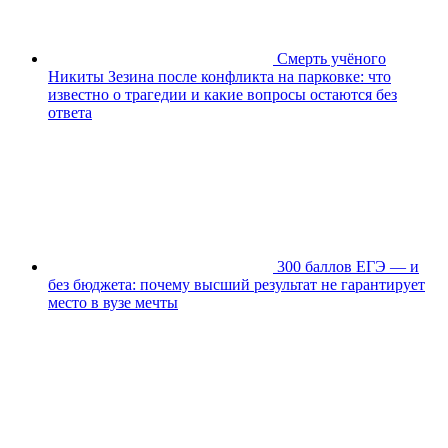
Смерть учёного
Никиты Зезина после конфликта на парковке: что
известно о трагедии и какие вопросы остаются без
ответа
300 баллов ЕГЭ — и
без бюджета: почему высший результат не гарантирует
место в вузе мечты