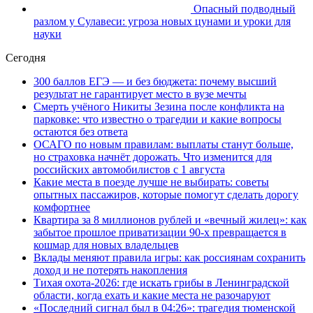
Опасный подводный
разлом у Сулавеси: угроза новых цунами и уроки для
науки
Сегодня
300 баллов ЕГЭ — и без бюджета: почему высший
результат не гарантирует место в вузе мечты
Смерть учёного Никиты Зезина после конфликта на
парковке: что известно о трагедии и какие вопросы
остаются без ответа
ОСАГО по новым правилам: выплаты станут больше,
но страховка начнёт дорожать. Что изменится для
российских автомобилистов с 1 августа
Какие места в поезде лучше не выбирать: советы
опытных пассажиров, которые помогут сделать дорогу
комфортнее
Квартира за 8 миллионов рублей и «вечный жилец»: как
забытое прошлое приватизации 90-х превращается в
кошмар для новых владельцев
Вклады меняют правила игры: как россиянам сохранить
доход и не потерять накопления
Тихая охота-2026: где искать грибы в Ленинградской
области, когда ехать и какие места не разочаруют
«Последний сигнал был в 04:26»: трагедия тюменской