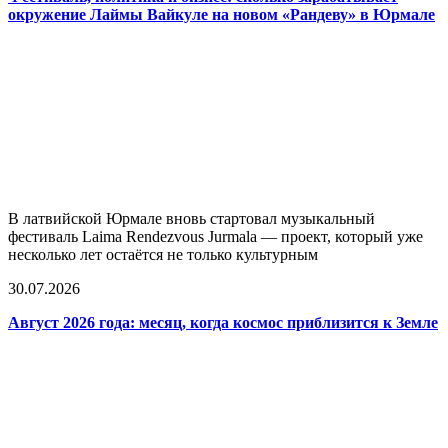
окружение Лаймы Вайкуле на новом «Рандеву» в Юрмале
В латвийской Юрмале вновь стартовал музыкальный
фестиваль Laima Rendezvous Jurmala — проект, который уже
несколько лет остаётся не только культурным
30.07.2026
Август 2026 года: месяц, когда космос приблизится к Земле