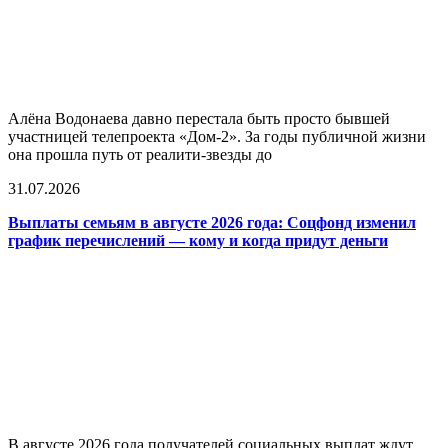
Алёна Водонаева давно перестала быть просто бывшей
участницей телепроекта «Дом-2». За годы публичной жизни
она прошла путь от реалити-звезды до
31.07.2026
Выплаты семьям в августе 2026 года: Соцфонд изменил
график перечислений — кому и когда придут деньги
В августе 2026 года получателей социальных выплат ждут