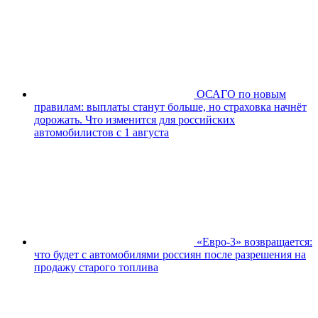
ОСАГО по новым
правилам: выплаты станут больше, но страховка начнёт
дорожать. Что изменится для российских
автомобилистов с 1 августа
«Евро-3» возвращается:
что будет с автомобилями россиян после разрешения на
продажу старого топлива