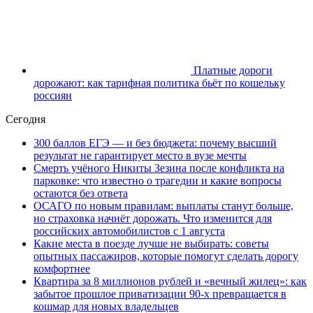
Платные дороги
дорожают: как тарифная политика бьёт по кошельку
россиян
Сегодня
300 баллов ЕГЭ — и без бюджета: почему высший
результат не гарантирует место в вузе мечты
Смерть учёного Никиты Зезина после конфликта на
парковке: что известно о трагедии и какие вопросы
остаются без ответа
ОСАГО по новым правилам: выплаты станут больше,
но страховка начнёт дорожать. Что изменится для
российских автомобилистов с 1 августа
Какие места в поезде лучше не выбирать: советы
опытных пассажиров, которые помогут сделать дорогу
комфортнее
Квартира за 8 миллионов рублей и «вечный жилец»: как
забытое прошлое приватизации 90-х превращается в
кошмар для новых владельцев