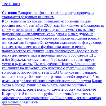
The FTimes
Сегодня:
Банкротство физических лиц: когда процедура
становится разумным решением
Криптовалюта по новым правилам: что изменится для
россиян после 1 сентября 2026 года
Банк может заблокировать
карту даже за законный перевод: какие суммы вызывают
подозрения и как защитить свои деньги
Павел Дуров на
перекрёстке: чем может обернуться международный розыск
для создателя Telegram
От кумиров стадионов до фигур спора:
как легенды советского футбола оказались в центре
политического конфликта
Жара превращает Европу в зону
риска для энергетики и промышленности
300 баллов ЕГЭ —
и без бюджета: почему высший результат не гарантирует
место в вузе мечты
Смерть учёного Никиты Зезина после
конфликта на парковке: что известно о трагедии и какие
вопросы остаются без ответа
ОСАГО по новым правилам:
выплаты станут больше, но страховка начнёт дорожать. Что
изменится для российских автомобилистов с 1 августа
Какие
места в поезде лучше не выбирать: советы опытных
пассажиров, которые помогут сделать дорогу комфортнее
Квартира за 8 миллионов рублей и «вечный жилец»: как
забытое прошлое приватизации 90-х превращается в кошмар
для новых владельцев