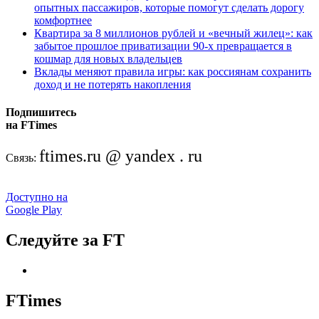
опытных пассажиров, которые помогут сделать дорогу
комфортнее
Квартира за 8 миллионов рублей и «вечный жилец»: как
забытое прошлое приватизации 90-х превращается в
кошмар для новых владельцев
Вклады меняют правила игры: как россиянам сохранить
доход и не потерять накопления
Подпишитесь
на FTimes
ftimes.ru @ yandex . ru
Связь:
Доступно на
Google Play
Следуйте за FT
FTimes