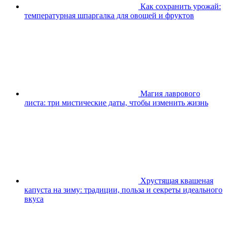
Как сохранить урожай:
температурная шпаргалка для овощей и фруктов
Магия лаврового
листа: три мистические даты, чтобы изменить жизнь
Хрустящая квашеная
капуста на зиму: традиции, польза и секреты идеального
вкуса