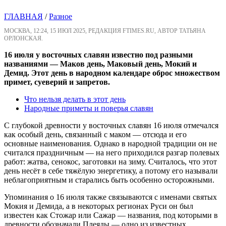
ГЛАВНАЯ
/
Разное
МОСКВА, 12:24, 15 ИЮЛ 2025, РЕДАКЦИЯ FTIMES.RU, АВТОР ТАТЬЯНА
ОРЛОНСКАЯ.
16 июля у восточных славян известно под разными
названиями — Маков день, Маковый день, Мокий и
Демид. Этот день в народном календаре оброс множеством
примет, суеверий и запретов.
Что нельзя делать в этот день
Народные приметы и поверья славян
С глубокой древности у восточных славян 16 июля отмечался
как особый день, связанный с маком — отсюда и его
основные наименования. Однако в народной традиции он не
считался праздничным — на него приходился разгар полевых
работ: жатва, сенокос, заготовки на зиму. Считалось, что этот
день несёт в себе тяжёлую энергетику, а потому его называли
неблагоприятным и старались быть особенно осторожными.
Упоминания о 16 июля также связываются с именами святых
Мокия и Демида, а в некоторых регионах Руси он был
известен как Стожар или Сажар — названия, под которыми в
древности обозначали Плеяды — одно из известных