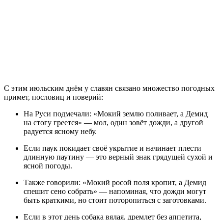
С этим июльским днём у славян связано множество погодных
примет, пословиц и поверий:
На Руси подмечали: «Мокий землю поливает, а Демид
на стогу греется» — мол, один зовёт дожди, а другой
радуется ясному небу.
Если паук покидает своё укрытие и начинает плести
длинную паутину — это верный знак грядущей сухой и
ясной погоды.
Также говорили: «Мокий росой поля кропит, а Демид
спешит сено собрать» — напоминая, что дожди могут
быть краткими, но стоит поторопиться с заготовками.
Если в этот день собака вялая, дремлет без аппетита,