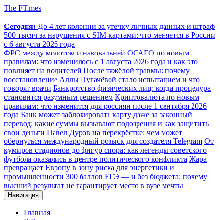
The FTimes
Сегодня:
До 4 лет колонии за утечку личных данных и штраф
500 тысяч за нарушения с SIM-картами: что меняется в России
с 6 августа 2026 года
ФРС между молотом и наковальней
ОСАГО по новым
правилам: что изменилось с 1 августа 2026 года и как это
повлияет на водителей
После тяжёлой травмы: почему
восстановление Аллы Пугачёвой стало испытанием и что
говорят врачи
Банкротство физических лиц: когда процедура
становится разумным решением
Криптовалюта по новым
правилам: что изменится для россиян после 1 сентября 2026
года
Банк может заблокировать карту даже за законный
перевод: какие суммы вызывают подозрения и как защитить
свои деньги
Павел Дуров на перекрёстке: чем может
обернуться международный розыск для создателя Telegram
От
кумиров стадионов до фигур спора: как легенды советского
футбола оказались в центре политического конфликта
Жара
превращает Европу в зону риска для энергетики и
промышленности
300 баллов ЕГЭ — и без бюджета: почему
высший результат не гарантирует место в вузе мечты
Навигация
Главная