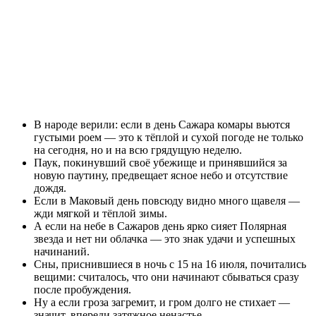
В народе верили: если в день Сажара комары вьются
густыми роем — это к тёплой и сухой погоде не только
на сегодня, но и на всю грядущую неделю.
Паук, покинувший своё убежище и принявшийся за
новую паутину, предвещает ясное небо и отсутствие
дождя.
Если в Маковый день повсюду видно много щавеля —
жди мягкой и тёплой зимы.
А если на небе в Сажаров день ярко сияет Полярная
звезда и нет ни облачка — это знак удачи и успешных
начинаний.
Сны, приснившиеся в ночь с 15 на 16 июля, почитались
вещими: считалось, что они начинают сбываться сразу
после пробуждения.
Ну а если гроза загремит, и гром долго не стихает —
значит, впереди затяжное ненастье.