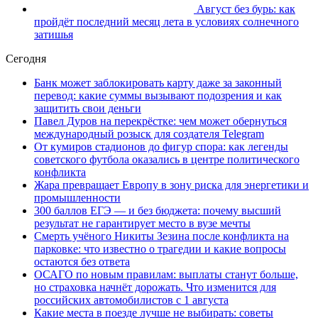
Август без бурь: как
пройдёт последний месяц лета в условиях солнечного
затишья
Сегодня
Банк может заблокировать карту даже за законный
перевод: какие суммы вызывают подозрения и как
защитить свои деньги
Павел Дуров на перекрёстке: чем может обернуться
международный розыск для создателя Telegram
От кумиров стадионов до фигур спора: как легенды
советского футбола оказались в центре политического
конфликта
Жара превращает Европу в зону риска для энергетики и
промышленности
300 баллов ЕГЭ — и без бюджета: почему высший
результат не гарантирует место в вузе мечты
Смерть учёного Никиты Зезина после конфликта на
парковке: что известно о трагедии и какие вопросы
остаются без ответа
ОСАГО по новым правилам: выплаты станут больше,
но страховка начнёт дорожать. Что изменится для
российских автомобилистов с 1 августа
Какие места в поезде лучше не выбирать: советы