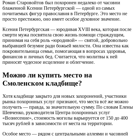
Роман Старовойтов был похоронен недалеко от часовни
блаженной Ксении Петербургской — одной из самых
почитаемых фигур православия в Петербурге. Это место не
просто престижно, оно имеет особое духовное значение.
Ксения Петербургская — юродивая XVIII века, которая после
смерти мужа посвятила свою жизнь помощи страждущим,
принимая на себя роль «юродивой» — святой, добровольно
выбравшей безумие ради божьей милости. Она известна как
покровительница семьи, помогающая в вопросах здоровья,
финансов и личных бед. Считается, что молитвы к ней
приносят чудесное исцеление и облегчение.
Можно ли купить место на
Смоленском кладбище?
Хотя кладбище закрыто для новых захоронений, участники
рынка похоронных услуг признают, что места всё же можно
получить — правда, за значительную сумму. По словам Елены
Шевченко, руководителя Центра похоронных услуг
«Вознесение», стоимость могилы варьируется от 150 до 400
тысяч рублей в зависимости от места на территории.
Особое место — рядом с центральными аллеями и часовней