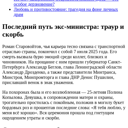
особое дерзновение?
Любовь и противостояние: трагедия на фоне личных
драм
Последний путь экс-министра: траур и
скорбь
Роман Старовойтов, чья карьера тесно связана с транспортной
отраслью страны, покончил с собой 7 июля 2025 года. Его
смерть вызвала бурю эмоций среди коллег, близких и
чиновников. На прощание с ним пришли губернатор Санкт-
Петербурга Александр Беглов, глава Ленинградской области
Александр Дрозденко, а также представители Минтранса,
Минстроя, Минпромторга и глава ДНР Денис Пушилин,
приславший венок в знак уважения.
На похоронах была и его возлюбленная — 25-летняя Полина
Копылова. Девушка, в сопровождении матери и охраны,
трогательно простилась с покойным, положив в могилу букет
бордовых роз и прошептав последние слова: «Я тебя люблю, у
меня всё хорошо». Вся церемония прошла под гнетущим
ощущением утраты и скорби.