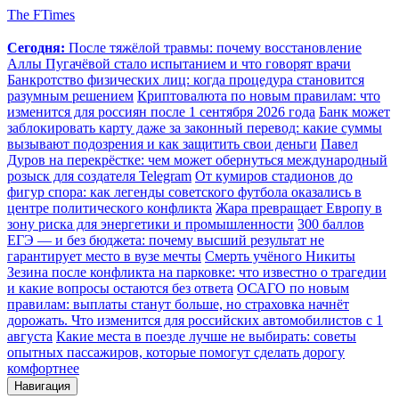
The FTimes
Сегодня:
После тяжёлой травмы: почему восстановление
Аллы Пугачёвой стало испытанием и что говорят врачи
Банкротство физических лиц: когда процедура становится
разумным решением
Криптовалюта по новым правилам: что
изменится для россиян после 1 сентября 2026 года
Банк может
заблокировать карту даже за законный перевод: какие суммы
вызывают подозрения и как защитить свои деньги
Павел
Дуров на перекрёстке: чем может обернуться международный
розыск для создателя Telegram
От кумиров стадионов до
фигур спора: как легенды советского футбола оказались в
центре политического конфликта
Жара превращает Европу в
зону риска для энергетики и промышленности
300 баллов
ЕГЭ — и без бюджета: почему высший результат не
гарантирует место в вузе мечты
Смерть учёного Никиты
Зезина после конфликта на парковке: что известно о трагедии
и какие вопросы остаются без ответа
ОСАГО по новым
правилам: выплаты станут больше, но страховка начнёт
дорожать. Что изменится для российских автомобилистов с 1
августа
Какие места в поезде лучше не выбирать: советы
опытных пассажиров, которые помогут сделать дорогу
комфортнее
Навигация