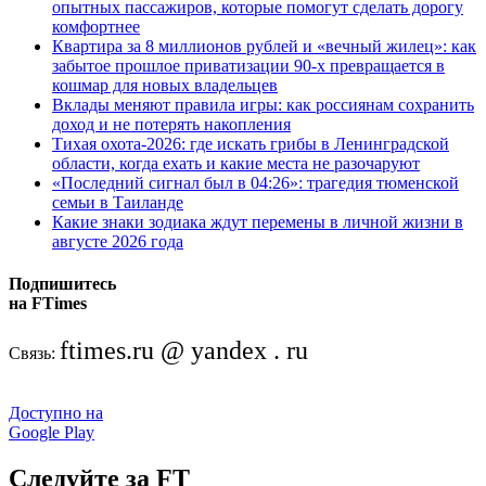
опытных пассажиров, которые помогут сделать дорогу
комфортнее
Квартира за 8 миллионов рублей и «вечный жилец»: как
забытое прошлое приватизации 90-х превращается в
кошмар для новых владельцев
Вклады меняют правила игры: как россиянам сохранить
доход и не потерять накопления
Тихая охота-2026: где искать грибы в Ленинградской
области, когда ехать и какие места не разочаруют
«Последний сигнал был в 04:26»: трагедия тюменской
семьи в Таиланде
Какие знаки зодиака ждут перемены в личной жизни в
августе 2026 года
Подпишитесь
на FTimes
ftimes.ru @ yandex . ru
Связь:
Доступно на
Google Play
Следуйте за FT