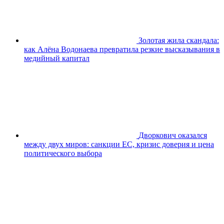
Золотая жила скандала:
как Алёна Водонаева превратила резкие высказывания в
медийный капитал
Дворкович оказался
между двух миров: санкции ЕС, кризис доверия и цена
политического выбора