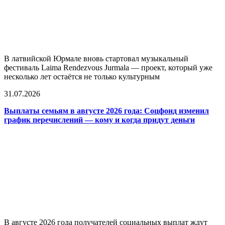
В латвийской Юрмале вновь стартовал музыкальный
фестиваль Laima Rendezvous Jurmala — проект, который уже
несколько лет остаётся не только культурным
31.07.2026
Выплаты семьям в августе 2026 года: Соцфонд изменил
график перечислений — кому и когда придут деньги
В августе 2026 года получателей социальных выплат ждут