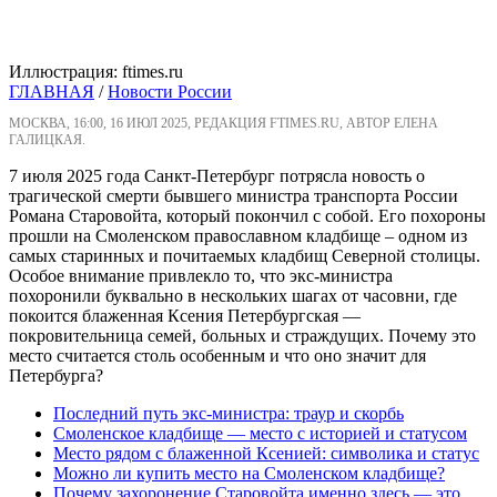
Иллюстрация: ftimes.ru
ГЛАВНАЯ
/
Новости России
МОСКВА, 16:00, 16 ИЮЛ 2025, РЕДАКЦИЯ FTIMES.RU, АВТОР ЕЛЕНА
ГАЛИЦКАЯ.
7 июля 2025 года Санкт-Петербург потрясла новость о
трагической смерти бывшего министра транспорта России
Романа Старовойта, который покончил с собой. Его похороны
прошли на Смоленском православном кладбище – одном из
самых старинных и почитаемых кладбищ Северной столицы.
Особое внимание привлекло то, что экс-министра
похоронили буквально в нескольких шагах от часовни, где
покоится блаженная Ксения Петербургская —
покровительница семей, больных и страждущих. Почему это
место считается столь особенным и что оно значит для
Петербурга?
Последний путь экс-министра: траур и скорбь
Смоленское кладбище — место с историей и статусом
Место рядом с блаженной Ксенией: символика и статус
Можно ли купить место на Смоленском кладбище?
Почему захоронение Старовойта именно здесь — это