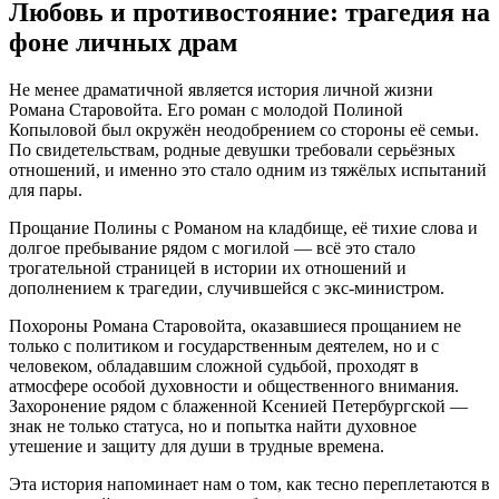
Любовь и противостояние: трагедия на
фоне личных драм
Не менее драматичной является история личной жизни
Романа Старовойта. Его роман с молодой Полиной
Копыловой был окружён неодобрением со стороны её семьи.
По свидетельствам, родные девушки требовали серьёзных
отношений, и именно это стало одним из тяжёлых испытаний
для пары.
Прощание Полины с Романом на кладбище, её тихие слова и
долгое пребывание рядом с могилой — всё это стало
трогательной страницей в истории их отношений и
дополнением к трагедии, случившейся с экс-министром.
Похороны Романа Старовойта, оказавшиеся прощанием не
только с политиком и государственным деятелем, но и с
человеком, обладавшим сложной судьбой, проходят в
атмосфере особой духовности и общественного внимания.
Захоронение рядом с блаженной Ксенией Петербургской —
знак не только статуса, но и попытка найти духовное
утешение и защиту для души в трудные времена.
Эта история напоминает нам о том, как тесно переплетаются в