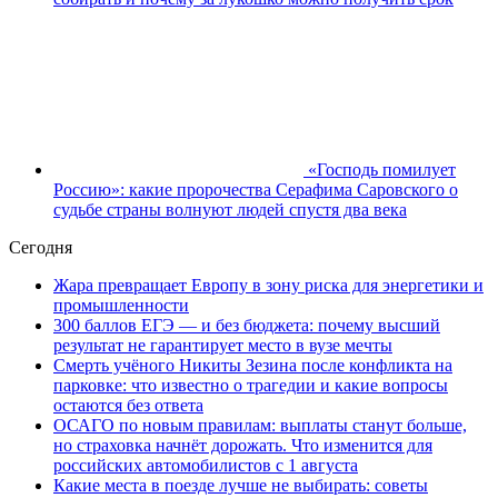
«Господь помилует
Россию»: какие пророчества Серафима Саровского о
судьбе страны волнуют людей спустя два века
Сегодня
Жара превращает Европу в зону риска для энергетики и
промышленности
300 баллов ЕГЭ — и без бюджета: почему высший
результат не гарантирует место в вузе мечты
Смерть учёного Никиты Зезина после конфликта на
парковке: что известно о трагедии и какие вопросы
остаются без ответа
ОСАГО по новым правилам: выплаты станут больше,
но страховка начнёт дорожать. Что изменится для
российских автомобилистов с 1 августа
Какие места в поезде лучше не выбирать: советы