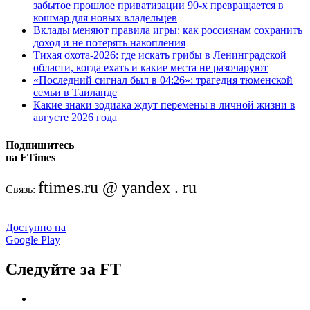
забытое прошлое приватизации 90-х превращается в
кошмар для новых владельцев
Вклады меняют правила игры: как россиянам сохранить
доход и не потерять накопления
Тихая охота-2026: где искать грибы в Ленинградской
области, когда ехать и какие места не разочаруют
«Последний сигнал был в 04:26»: трагедия тюменской
семьи в Таиланде
Какие знаки зодиака ждут перемены в личной жизни в
августе 2026 года
Подпишитесь
на FTimes
ftimes.ru @ yandex . ru
Связь:
Доступно на
Google Play
Следуйте за FT