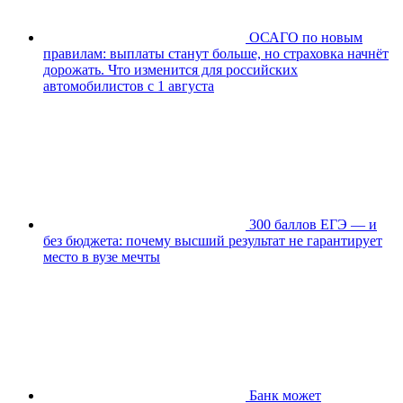
ОСАГО по новым
правилам: выплаты станут больше, но страховка начнёт
дорожать. Что изменится для российских
автомобилистов с 1 августа
300 баллов ЕГЭ — и
без бюджета: почему высший результат не гарантирует
место в вузе мечты
Банк может