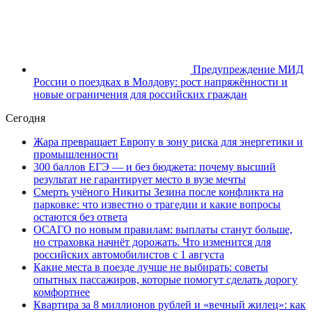
Предупреждение МИД
России о поездках в Молдову: рост напряжённости и
новые ограничения для российских граждан
Сегодня
Жара превращает Европу в зону риска для энергетики и
промышленности
300 баллов ЕГЭ — и без бюджета: почему высший
результат не гарантирует место в вузе мечты
Смерть учёного Никиты Зезина после конфликта на
парковке: что известно о трагедии и какие вопросы
остаются без ответа
ОСАГО по новым правилам: выплаты станут больше,
но страховка начнёт дорожать. Что изменится для
российских автомобилистов с 1 августа
Какие места в поезде лучше не выбирать: советы
опытных пассажиров, которые помогут сделать дорогу
комфортнее
Квартира за 8 миллионов рублей и «вечный жилец»: как