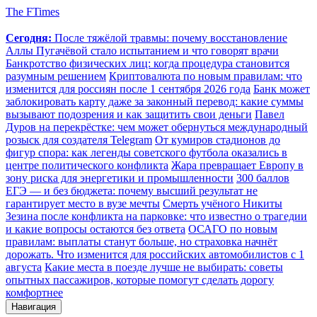
The FTimes
Сегодня:
После тяжёлой травмы: почему восстановление
Аллы Пугачёвой стало испытанием и что говорят врачи
Банкротство физических лиц: когда процедура становится
разумным решением
Криптовалюта по новым правилам: что
изменится для россиян после 1 сентября 2026 года
Банк может
заблокировать карту даже за законный перевод: какие суммы
вызывают подозрения и как защитить свои деньги
Павел
Дуров на перекрёстке: чем может обернуться международный
розыск для создателя Telegram
От кумиров стадионов до
фигур спора: как легенды советского футбола оказались в
центре политического конфликта
Жара превращает Европу в
зону риска для энергетики и промышленности
300 баллов
ЕГЭ — и без бюджета: почему высший результат не
гарантирует место в вузе мечты
Смерть учёного Никиты
Зезина после конфликта на парковке: что известно о трагедии
и какие вопросы остаются без ответа
ОСАГО по новым
правилам: выплаты станут больше, но страховка начнёт
дорожать. Что изменится для российских автомобилистов с 1
августа
Какие места в поезде лучше не выбирать: советы
опытных пассажиров, которые помогут сделать дорогу
комфортнее
Навигация