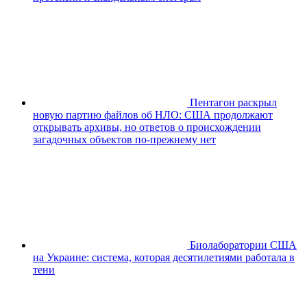
Пентагон раскрыл
новую партию файлов об НЛО: США продолжают
открывать архивы, но ответов о происхождении
загадочных объектов по-прежнему нет
Биолаборатории США
на Украине: система, которая десятилетиями работала в
тени