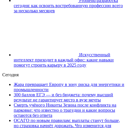
Frontend-разработка
сегодня: как освоить востребованную профессию всего
за несколько месяцев
Искусственный
интеллект приходит в каждый офис: какие навыки
помогут строить карьеру в 2025 году
Сегодня
Жара превращает Европу в зону риска для энергетики и
промышленности
300 баллов ЕГЭ — и без бюджета: почему высший
результат не гарантирует место в вузе мечты
Смерть учёного Никиты Зезина после конфликта на
парковке: что известно о трагедии и какие вопросы
остаются без ответа
ОСАГО по новым правилам: выплаты станут больше,
но страховка начнёт дорожать. Что изменится для