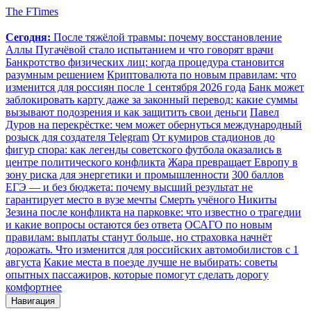
The FTimes
Сегодня:
После тяжёлой травмы: почему восстановление
Аллы Пугачёвой стало испытанием и что говорят врачи
Банкротство физических лиц: когда процедура становится
разумным решением
Криптовалюта по новым правилам: что
изменится для россиян после 1 сентября 2026 года
Банк может
заблокировать карту даже за законный перевод: какие суммы
вызывают подозрения и как защитить свои деньги
Павел
Дуров на перекрёстке: чем может обернуться международный
розыск для создателя Telegram
От кумиров стадионов до
фигур спора: как легенды советского футбола оказались в
центре политического конфликта
Жара превращает Европу в
зону риска для энергетики и промышленности
300 баллов
ЕГЭ — и без бюджета: почему высший результат не
гарантирует место в вузе мечты
Смерть учёного Никиты
Зезина после конфликта на парковке: что известно о трагедии
и какие вопросы остаются без ответа
ОСАГО по новым
правилам: выплаты станут больше, но страховка начнёт
дорожать. Что изменится для российских автомобилистов с 1
августа
Какие места в поезде лучше не выбирать: советы
опытных пассажиров, которые помогут сделать дорогу
комфортнее
Навигация