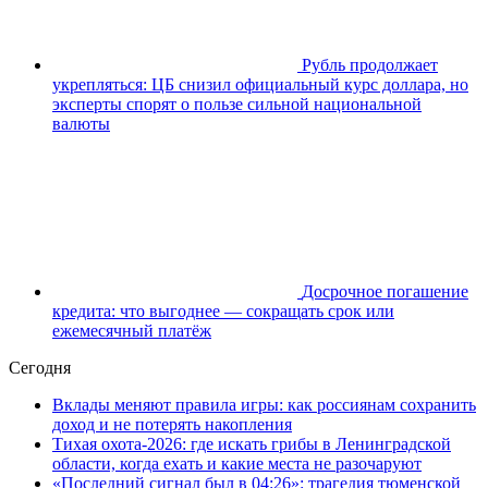
Рубль продолжает
укрепляться: ЦБ снизил официальный курс доллара, но
эксперты спорят о пользе сильной национальной
валюты
Досрочное погашение
кредита: что выгоднее — сокращать срок или
ежемесячный платёж
Сегодня
Вклады меняют правила игры: как россиянам сохранить
доход и не потерять накопления
Тихая охота-2026: где искать грибы в Ленинградской
области, когда ехать и какие места не разочаруют
«Последний сигнал был в 04:26»: трагедия тюменской