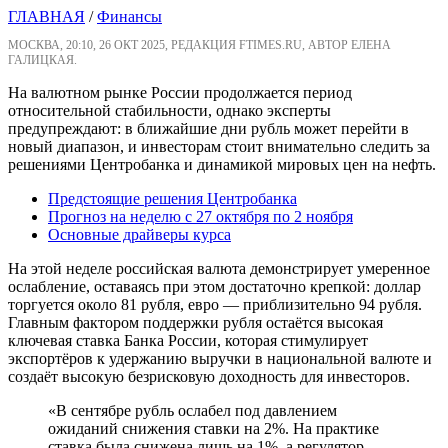
ГЛАВНАЯ
/
Финансы
МОСКВА, 20:10, 26 ОКТ 2025, РЕДАКЦИЯ FTIMES.RU, АВТОР ЕЛЕНА
ГАЛИЦКАЯ.
На валютном рынке России продолжается период
относительной стабильности, однако эксперты
предупреждают: в ближайшие дни рубль может перейти в
новый диапазон, и инвесторам стоит внимательно следить за
решениями Центробанка и динамикой мировых цен на нефть.
Предстоящие решения Центробанка
Прогноз на неделю с 27 октября по 2 ноября
Основные драйверы курса
На этой неделе российская валюта демонстрирует умеренное
ослабление, оставаясь при этом достаточно крепкой: доллар
торгуется около 81 рубля, евро — приблизительно 94 рубля.
Главным фактором поддержки рубля остаётся высокая
ключевая ставка Банка России, которая стимулирует
экспортёров к удержанию выручки в национальной валюте и
создаёт высокую безрисковую доходность для инвесторов.
«В сентябре рубль ослабел под давлением
ожиданий снижения ставки на 2%. На практике
ставка была снижена лишь на 1%, а регулятор