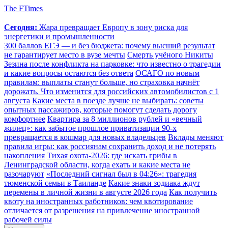
The FTimes
Сегодня:
Жара превращает Европу в зону риска для
энергетики и промышленности
300 баллов ЕГЭ — и без бюджета: почему высший результат
не гарантирует место в вузе мечты
Смерть учёного Никиты
Зезина после конфликта на парковке: что известно о трагедии
и какие вопросы остаются без ответа
ОСАГО по новым
правилам: выплаты станут больше, но страховка начнёт
дорожать. Что изменится для российских автомобилистов с 1
августа
Какие места в поезде лучше не выбирать: советы
опытных пассажиров, которые помогут сделать дорогу
комфортнее
Квартира за 8 миллионов рублей и «вечный
жилец»: как забытое прошлое приватизации 90-х
превращается в кошмар для новых владельцев
Вклады меняют
правила игры: как россиянам сохранить доход и не потерять
накопления
Тихая охота-2026: где искать грибы в
Ленинградской области, когда ехать и какие места не
разочаруют
«Последний сигнал был в 04:26»: трагедия
тюменской семьи в Таиланде
Какие знаки зодиака ждут
перемены в личной жизни в августе 2026 года
Как получить
квоту на иностранных работников: чем квотирование
отличается от разрешения на привлечение иностранной
рабочей силы