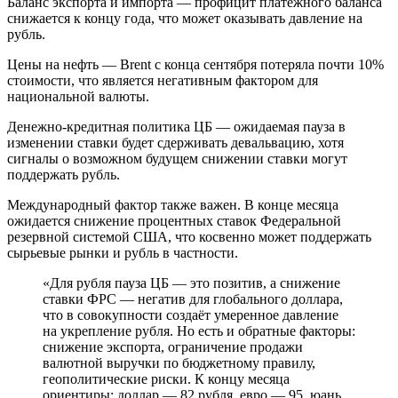
Баланс экспорта и импорта — профицит платёжного баланса
снижается к концу года, что может оказывать давление на
рубль.
Цены на нефть — Brent с конца сентября потеряла почти 10%
стоимости, что является негативным фактором для
национальной валюты.
Денежно-кредитная политика ЦБ — ожидаемая пауза в
изменении ставки будет сдерживать девальвацию, хотя
сигналы о возможном будущем снижении ставки могут
поддержать рубль.
Международный фактор также важен. В конце месяца
ожидается снижение процентных ставок Федеральной
резервной системой США, что косвенно может поддержать
сырьевые рынки и рубль в частности.
«Для рубля пауза ЦБ — это позитив, а снижение
ставки ФРС — негатив для глобального доллара,
что в совокупности создаёт умеренное давление
на укрепление рубля. Но есть и обратные факторы:
снижение экспорта, ограничение продажи
валютной выручки по бюджетному правилу,
геополитические риски. К концу месяца
ориентиры: доллар — 82 рубля, евро — 95, юань