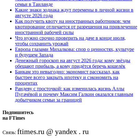
семьи в Таиланде
Какие знаки зодиака ждут перемены в личной жизни в
августе 2026 года
Как получить квоту на иностранных работников: чем
квотирование отличается от разрешения на привлечение
иностранной рабочей силы
Что нужно срочно проверить на даче в конце июля,
чтобы сохранить урожай
Европа глазами Михалкова: спор о ценностях, культуре
и будущем Запада
Денежный гороскоп на август 2026 года: кому звёзды
обещают прибыль, а кому придётся беречь кошелёк
Банкам это невыгодно: экономист рассказал, как
быстрее всего закрыть ипотеку и сэкономить на
процентах
Рандеву с тросточкой: как изменилась жизнь Аллы
Пугачёвой и почему Максим Галкин оказался главным
добытчиком семьи за границей
Подпишитесь
на FTimes
ftimes.ru @ yandex . ru
Связь: