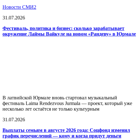
Новости СМИ2
31.07.2026
Фестиваль, политика и бизнес: сколько зарабатывает
окружение Лаймы Вайкуле на новом «Рандеву» в Юрмале
В латвийской Юрмале вновь стартовал музыкальный
фестиваль Laima Rendezvous Jurmala — проект, который уже
несколько лет остаётся не только культурным
31.07.2026
Выплаты семьям в августе 2026 года: Соцфонд изменил
график перечислений — кому и когда придут деньги