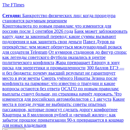
The FTimes
Сегодня:
Банкротство физических лиц: когда процедура
становится разумным решением
Криптовалюта по новым правилам: что изменится для
россиян после 1 сентября 2026 года
Банк может заблокировать
карту даже за законный перевод: какие суммы вызывают
подозрения и как защитить свои деньги
Павел Дуров на
перекрёстке: чем может обернуться международный розыск
для создателя Telegram
От кумиров стадионов до фигур спора:
как легенды советского футбола оказались в центре
политического конфликта
Жара превращает Европу в зону
риска для энергетики и промышленности
300 баллов ЕГЭ —
и без бюджета: почему высший результат не гарантирует
место в вузе мечты
Смерть учёного Никиты Зезина после
конфликта на парковке: что известно о трагедии и какие
вопросы остаются без ответа
ОСАГО по новым правилам:
выплаты станут больше, но страховка начнёт дорожать. Что
изменится для российских автомобилистов с 1 августа
Какие
места в поезде лучше не выбирать: советы опытных
пассажиров, которые помогут сделать дорогу комфортнее
Квартира за 8 миллионов рублей и «вечный жилец»: как
забытое прошлое приватизации 90-х превращается в кошмар
для новых владельцев