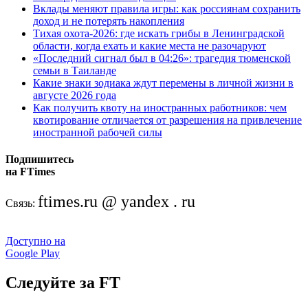
Вклады меняют правила игры: как россиянам сохранить
доход и не потерять накопления
Тихая охота-2026: где искать грибы в Ленинградской
области, когда ехать и какие места не разочаруют
«Последний сигнал был в 04:26»: трагедия тюменской
семьи в Таиланде
Какие знаки зодиака ждут перемены в личной жизни в
августе 2026 года
Как получить квоту на иностранных работников: чем
квотирование отличается от разрешения на привлечение
иностранной рабочей силы
Подпишитесь
на FTimes
ftimes.ru @ yandex . ru
Связь:
Доступно на
Google Play
Следуйте за FT