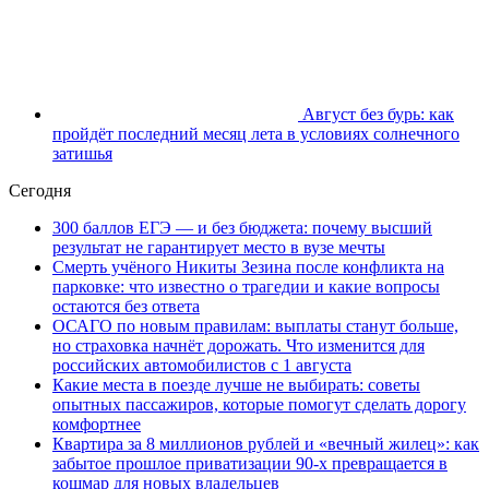
Август без бурь: как
пройдёт последний месяц лета в условиях солнечного
затишья
Сегодня
300 баллов ЕГЭ — и без бюджета: почему высший
результат не гарантирует место в вузе мечты
Смерть учёного Никиты Зезина после конфликта на
парковке: что известно о трагедии и какие вопросы
остаются без ответа
ОСАГО по новым правилам: выплаты станут больше,
но страховка начнёт дорожать. Что изменится для
российских автомобилистов с 1 августа
Какие места в поезде лучше не выбирать: советы
опытных пассажиров, которые помогут сделать дорогу
комфортнее
Квартира за 8 миллионов рублей и «вечный жилец»: как
забытое прошлое приватизации 90-х превращается в
кошмар для новых владельцев