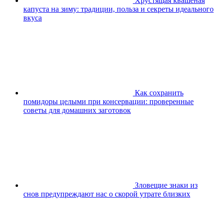
Хрустящая квашеная
капуста на зиму: традиции, польза и секреты идеального
вкуса
Как сохранить
помидоры целыми при консервации: проверенные
советы для домашних заготовок
Зловещие знаки из
снов предупреждают нас о скорой утрате близких