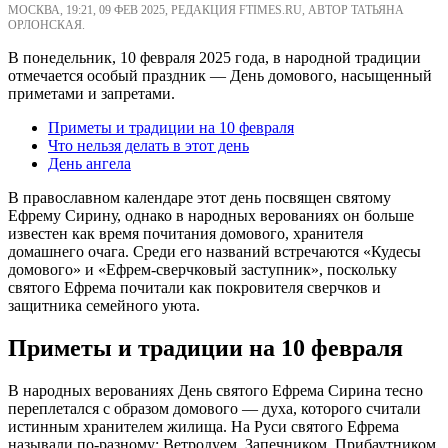
МОСКВА, 19:21, 09 ФЕВ 2025, РЕДАКЦИЯ FTIMES.RU, АВТОР ТАТЬЯНА
ОРЛОНСКАЯ.
В понедельник, 10 февраля 2025 года, в народной традиции
отмечается особый праздник — День домового, насыщенный
приметами и запретами.
Приметы и традиции на 10 февраля
Что нельзя делать в этот день
День ангела
В православном календаре этот день посвящен святому
Ефрему Сирину, однако в народных верованиях он больше
известен как время почитания домового, хранителя
домашнего очага. Среди его названий встречаются «Кудесы
домового» и «Ефрем-сверчковый заступник», поскольку
святого Ефрема почитали как покровителя сверчков и
защитника семейного уюта.
Приметы и традиции на 10 февраля
В народных верованиях День святого Ефрема Сирина тесно
переплетался с образом домового — духа, которого считали
истинным хранителем жилища. На Руси святого Ефрема
называли по-разному: Ветродуем, Запечником, Прибаутником,