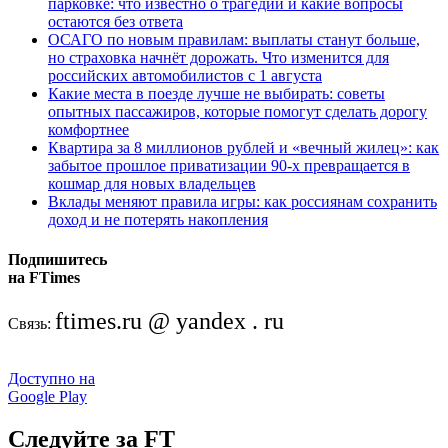
парковке: что известно о трагедии и какие вопросы
остаются без ответа
ОСАГО по новым правилам: выплаты станут больше,
но страховка начнёт дорожать. Что изменится для
российских автомобилистов с 1 августа
Какие места в поезде лучше не выбирать: советы
опытных пассажиров, которые помогут сделать дорогу
комфортнее
Квартира за 8 миллионов рублей и «вечный жилец»: как
забытое прошлое приватизации 90-х превращается в
кошмар для новых владельцев
Вклады меняют правила игры: как россиянам сохранить
доход и не потерять накопления
Подпишитесь
на FTimes
ftimes.ru @ yandex . ru
Связь:
Доступно на
Google Play
Следуйте за FT