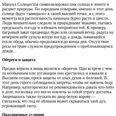
Мануил Солнцестоя символизировал пик солнца в зените и
расцвет природы. По народным поверьям, именно в этот день
солнце будто «замирало» в своей высшей точке, и с этого
момента вся растительность начинала бурно расти и цвести.
Люди внимательно следили за природными знаками, пытаясь
предсказать погоду и избежать неприятностей. К примеру,
багровый закат предвещал бурю или сильный ветер, радуга на
вечернем небе сулила ясную погоду, а дождь, начавшийся
после обеда, обычно продолжался до конца дня. Отсутствие
росы на траве служило предупреждением о приближающемся
дожде.
Обереги и защита
Предки верили в мощь молитв и оберегов. При встрече с чем-
то необычным или пугающим они крестились и взывали к
Высшим силам, прося защиты от злых духов и болезней. В
этот день строго соблюдались запреты, чтобы не навлечь беду.
Например, категорически не рекомендовалось давать что-либо
в долг, поскольку это могло повлечь за собой утрату достатка.
Запрещалось также пускать во двор белую корову —
считалось, что под её обликом может скрываться злой дух,
угрожающий скоту.
Праздничные гуляния