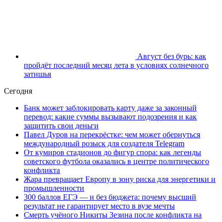
Август без бурь: как
пройдёт последний месяц лета в условиях солнечного
затишья
Сегодня
Банк может заблокировать карту даже за законный
перевод: какие суммы вызывают подозрения и как
защитить свои деньги
Павел Дуров на перекрёстке: чем может обернуться
международный розыск для создателя Telegram
От кумиров стадионов до фигур спора: как легенды
советского футбола оказались в центре политического
конфликта
Жара превращает Европу в зону риска для энергетики и
промышленности
300 баллов ЕГЭ — и без бюджета: почему высший
результат не гарантирует место в вузе мечты
Смерть учёного Никиты Зезина после конфликта на