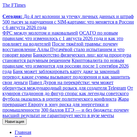
The FTimes
Сегодня:
До 4 лет колонии за утечку личных данных и штраф
500 тысяч за нарушения с SIM-картами: что меняется в России
с 6 августа 2026 года
ФРС между молотом и наковальней
ОСАГО по новым
правилам: что изменилось с 1 августа 2026 года и как это
повлияет на водителей
После тяжёлой травмы: почему
восстановление Аллы Пугачёвой стало испытанием и что
говорят врачи
Банкротство физических лиц: когда процедура
становится разумным решением
Криптовалюта по новым
правилам: что изменится для россиян после 1 сентября 2026
года
Банк может заблокировать карту даже за законный
перевод: какие суммы вызывают подозрения и как защитить
свои деньги
Павел Дуров на перекрёстке: чем может
обернуться международный розыск для создателя Telegram
От
кумиров стадионов до фигур спора: как легенды советского
футбола оказались в центре политического конфликта
Жара
превращает Европу в зону риска для энергетики и
промышленности
300 баллов ЕГЭ — и без бюджета: почему
высший результат не гарантирует место в вузе мечты
Навигация
Главная