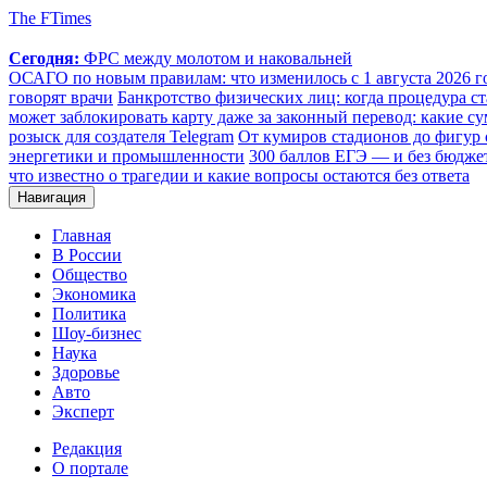
The FTimes
Сегодня:
ФРС между молотом и наковальней
ОСАГО по новым правилам: что изменилось с 1 августа 2026 го
говорят врачи
Банкротство физических лиц: когда процедура 
может заблокировать карту даже за законный перевод: какие с
розыск для создателя Telegram
От кумиров стадионов до фигур 
энергетики и промышленности
300 баллов ЕГЭ — и без бюджет
что известно о трагедии и какие вопросы остаются без ответа
Навигация
Главная
В России
Общество
Экономика
Политика
Шоу-бизнес
Наука
Здоровье
Авто
Эксперт
Редакция
О портале