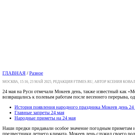
ГЛАВНАЯ
/
Разное
МОСКВА, 15:16, 23 МАЙ 2025, РЕДАКЦИЯ FTIMES.RU, АВТОР КСЕНИЯ КОВА
24 мая на Руси отмечали Мокеев день, также известный как 
возвращались к полевым работам после весеннего перерыва, о
История появления народного праздника Мокеев день 24
Главные запреты 24 мая
Народные приметы на 24 мая
Наши предки придавали особое значение погодным приметам и
предвестники летнего климата. Мокеев день служил своего ро