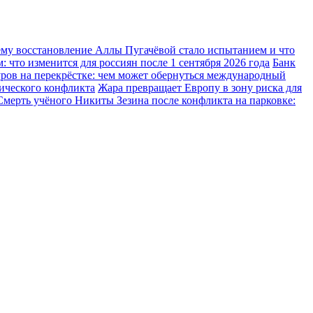
ему восстановление Аллы Пугачёвой стало испытанием и что
 что изменится для россиян после 1 сентября 2026 года
Банк
ров на перекрёстке: чем может обернуться международный
тического конфликта
Жара превращает Европу в зону риска для
Смерть учёного Никиты Зезина после конфликта на парковке: