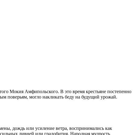
ого Мокия Амфипольского. В это время крестьяне постепенно
ным поверьям, могло накликать беду на будущий урожай.
мены, дождь или усиление ветра, воспринимались как
 сильных ливней или градобития. Народная мудрость