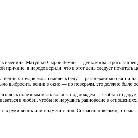
ись именины Матушки Сырой Земли — день, когда строго запре
ой причине: в народе верили, что в этот день следует почитать 
ственных трудов могло навлечь беду — разгневанный святой нас
было выбросить веник в окно — по поверьям, это должно было о
читалось полезным мыть волосы под дождем — якобы это дарует 
аваться в любви, чтобы не нарушить равновесие в отношениях.
ать в руки веник или подметать пол. Согласно поверьям, это м