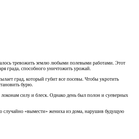
щалось тревожить землю любыми полевыми работами. Этот
царя града, способного уничтожить урожай.
ылает град, который губит все посевы. Чтобы укротить
становить бурю.
локонам силу и блеск. Однако день был полон и суеверных
огло случайно «вымести» жениха из дома, нарушив будущую