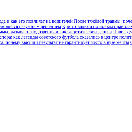
да и как это повлияет на водителей
После тяжёлой травмы: поч
становится разумным решением
Криптовалюта по новым правилам:
уммы вызывают подозрения и как защитить свои деньги
Павел Ду
спора: как легенды советского футбола оказались в центре поли
а: почему высший результат не гарантирует место в вузе мечты