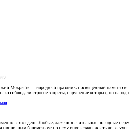
ЛЕВА.
«Мокий Мокрый» — народный праздник, посвящённый памяти свят
днако соблюдали строгие запреты, нарушение которых, по народ
 мая
менно в этот день. Любые, даже незначительные погодные пере
да природным барометром: по нему определяли, ждать ли засухи,