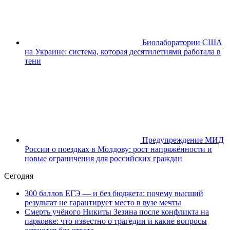
Биолаборатории США
на Украине: система, которая десятилетиями работала в
тени
Предупреждение МИД
России о поездках в Молдову: рост напряжённости и
новые ограничения для российских граждан
Сегодня
300 баллов ЕГЭ — и без бюджета: почему высший
результат не гарантирует место в вузе мечты
Смерть учёного Никиты Зезина после конфликта на
парковке: что известно о трагедии и какие вопросы