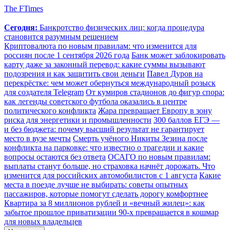
The FTimes
Сегодня:
Банкротство физических лиц: когда процедура
становится разумным решением
Криптовалюта по новым правилам: что изменится для
россиян после 1 сентября 2026 года
Банк может заблокировать
карту даже за законный перевод: какие суммы вызывают
подозрения и как защитить свои деньги
Павел Дуров на
перекрёстке: чем может обернуться международный розыск
для создателя Telegram
От кумиров стадионов до фигур спора:
как легенды советского футбола оказались в центре
политического конфликта
Жара превращает Европу в зону
риска для энергетики и промышленности
300 баллов ЕГЭ —
и без бюджета: почему высший результат не гарантирует
место в вузе мечты
Смерть учёного Никиты Зезина после
конфликта на парковке: что известно о трагедии и какие
вопросы остаются без ответа
ОСАГО по новым правилам:
выплаты станут больше, но страховка начнёт дорожать. Что
изменится для российских автомобилистов с 1 августа
Какие
места в поезде лучше не выбирать: советы опытных
пассажиров, которые помогут сделать дорогу комфортнее
Квартира за 8 миллионов рублей и «вечный жилец»: как
забытое прошлое приватизации 90-х превращается в кошмар
для новых владельцев