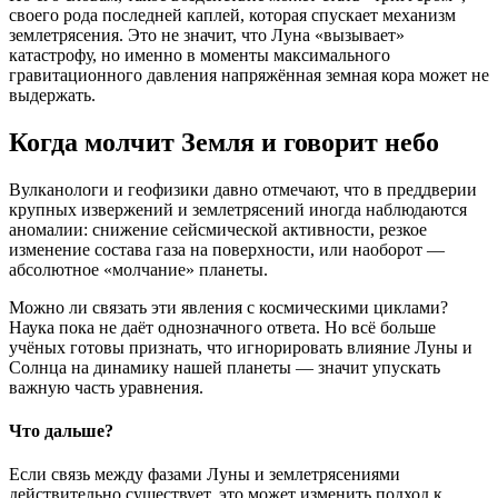
своего рода последней каплей, которая спускает механизм
землетрясения. Это не значит, что Луна «вызывает»
катастрофу, но именно в моменты максимального
гравитационного давления напряжённая земная кора может не
выдержать.
Когда молчит Земля и говорит небо
Вулканологи и геофизики давно отмечают, что в преддверии
крупных извержений и землетрясений иногда наблюдаются
аномалии: снижение сейсмической активности, резкое
изменение состава газа на поверхности, или наоборот —
абсолютное «молчание» планеты.
Можно ли связать эти явления с космическими циклами?
Наука пока не даёт однозначного ответа. Но всё больше
учёных готовы признать, что игнорировать влияние Луны и
Солнца на динамику нашей планеты — значит упускать
важную часть уравнения.
Что дальше?
Если связь между фазами Луны и землетрясениями
действительно существует, это может изменить подход к