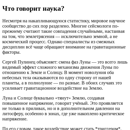
Что говорит наука?
Несмотря на накапливающуюся статистику, мировое научное
сообщество до сих пор разделено. Многие сейсмологи по-
прежнему считают такие совпадения случайными, настаивая
на том, что землетрясения — исключительно земной, а не
космический процесс. Однако специалисты из смежных
дисциплин всё чаще обращают внимание на гравитационные
факторы.
Сергей Пулинец объясняет: смена фаз Луны — это всего лишь
видимый эффект сложного механизма движения Луны по
отношению к Земле и Солнцу. В момент новолуния оба
небесных тела оказываются по одну сторону от нашей
планеты, а в полнолуние — по разные. В обоих случаях это
усиливает гравитационное воздействие на Землю.
Луна и Солнце буквально «тянут» Землю, создавая
повышенное напряжение, говорит учёный. Это проявляется
не только в приливах, но и в дополнительном давлении на
литосферу, особенно в зонах, где уже накоплено критическое
напряжение.
По его словам, такое воздействие может стать *триггером*,