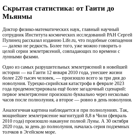
Скрытая статистика: от Гаити до
Мьянмы
Доктор физико-математических наук, главный научный
сотрудник Института космических исследований РАН Сергей
Пулинец рассказал изданию Life.ru, что подобные совпадения
— далеко не редкость. Более того, уже можно говорить о
целой серии землетрясений, совпадающих по времени с
лунными фазами.
Одно из самых разрушительных землетрясений в новейшей
истории — на Гаити 12 января 2010 года, унесшее жизни
более 220 тысяч человек, — произошло всего за три дня до
новолуния. Турецко-сирийская катастрофа в феврале 2023
года продемонстрировала ещё более загадочный сценарий:
первое землетрясение произошло буквально через несколько
часов после полнолуния, а второе — ровно в день новолуния.
Аналогичная картина наблюдается и при полнолуниях. Так,
мощнейшее землетрясение магнитудой 8,8 в Чили (февраль
2010 года) произошло накануне полной Луны. А 30 октября
2020 года, за день до полнолуния, началась серия подземных
толчков в Эгейском море.