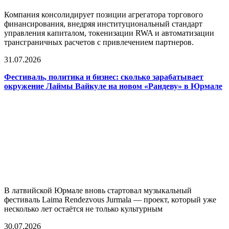
Компания консолидирует позиции агрегатора торгового
финансирования, внедряя институциональный стандарт
управления капиталом, токенизации RWA и автоматизации
трансграничных расчетов с привлечением партнеров.
31.07.2026
Фестиваль, политика и бизнес: сколько зарабатывает
окружение Лаймы Вайкуле на новом «Рандеву» в Юрмале
В латвийской Юрмале вновь стартовал музыкальный
фестиваль Laima Rendezvous Jurmala — проект, который уже
несколько лет остаётся не только культурным
30.07.2026