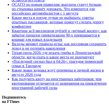
остаются без ответа
ОСАГО по новым правилам: выплаты станут больше,
но страховка начнёт дорожать. Что изменится для
российских автомобилистов с 1 августа
Какие места в поезде лучше не выбирать: советы
опытных пассажиров, которые помогут сделать дорогу
комфортнее
Квартира за 8 миллионов рублей и «вечный жилец»: как
забытое прошлое приватизации 90-х превращается в
кошмар для новых владельцев
Вклады меняют правила игры: как россиянам сохранить
доход и не потерять накопления
Тихая охота-2026: где искать грибы в Ленинградской
области, когда ехать и какие места не разочаруют
«Последний сигнал был в 04:26»: трагедия тюменской
семьи в Таиланде
Какие знаки зодиака ждут перемены в личной жизни в
августе 2026 года
Как получить квоту на иностранных работников: чем
квотирование отличается от разрешения на привлечение
иностранной рабочей силы
Подпишитесь
на FTimes