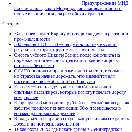
Предупреждение МИД
России о поездках в Молдову: рост напряжённости и
новые ограничения для российских граждан
Сегодня
Жара превращает Европу в зону риска для энергетики и
промышленности
300 баллов ЕГЭ — и без бюджета: почему высший
результат не гарантирует место в вузе мечты
Смерть учёного Никиты Зезина после конфликта на
парковке: что известно о трагедии и какие вопросы
остаются без ответа
ОСАГО по новым правилам: выплаты станут больше,
но страховка начнёт дорожать. Что изменится для
российских автомобилистов с 1 августа
Какие места в поезде лучше не выбирать: советы
опытных пассажиров, которые помогут сделать дорогу
комфортнее
Квартира за 8 миллионов рублей и «вечный жилец»: как
забытое прошлое приватизации 90-х превращается в
кошмар для новых владельцев
Вклады меняют правила игры: как россиянам сохранить
доход и не потерять накопления
Тихая охота-2026: где искать грибы в Ленинградской