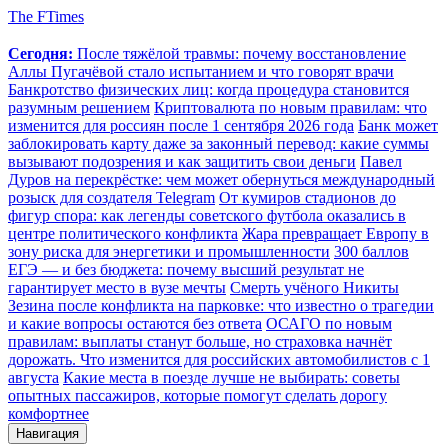
The FTimes
Сегодня:
После тяжёлой травмы: почему восстановление
Аллы Пугачёвой стало испытанием и что говорят врачи
Банкротство физических лиц: когда процедура становится
разумным решением
Криптовалюта по новым правилам: что
изменится для россиян после 1 сентября 2026 года
Банк может
заблокировать карту даже за законный перевод: какие суммы
вызывают подозрения и как защитить свои деньги
Павел
Дуров на перекрёстке: чем может обернуться международный
розыск для создателя Telegram
От кумиров стадионов до
фигур спора: как легенды советского футбола оказались в
центре политического конфликта
Жара превращает Европу в
зону риска для энергетики и промышленности
300 баллов
ЕГЭ — и без бюджета: почему высший результат не
гарантирует место в вузе мечты
Смерть учёного Никиты
Зезина после конфликта на парковке: что известно о трагедии
и какие вопросы остаются без ответа
ОСАГО по новым
правилам: выплаты станут больше, но страховка начнёт
дорожать. Что изменится для российских автомобилистов с 1
августа
Какие места в поезде лучше не выбирать: советы
опытных пассажиров, которые помогут сделать дорогу
комфортнее
Навигация