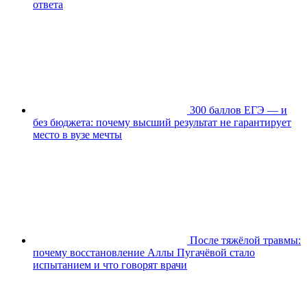
ответа
300 баллов ЕГЭ — и
без бюджета: почему высший результат не гарантирует
место в вузе мечты
После тяжёлой травмы:
почему восстановление Аллы Пугачёвой стало
испытанием и что говорят врачи