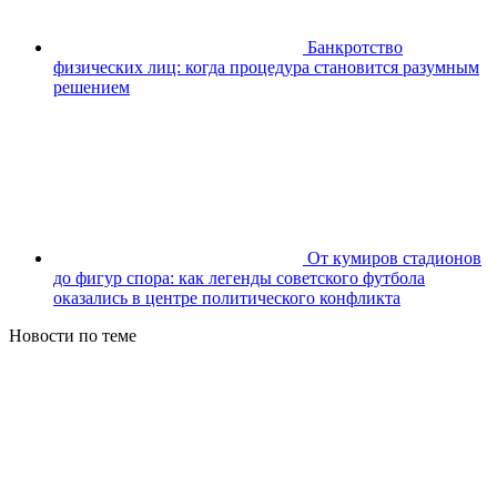
Банкротство
физических лиц: когда процедура становится разумным
решением
От кумиров стадионов
до фигур спора: как легенды советского футбола
оказались в центре политического конфликта
Новости по теме