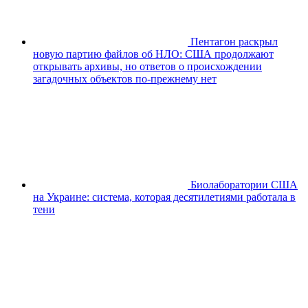
Пентагон раскрыл
новую партию файлов об НЛО: США продолжают
открывать архивы, но ответов о происхождении
загадочных объектов по-прежнему нет
Биолаборатории США
на Украине: система, которая десятилетиями работала в
тени