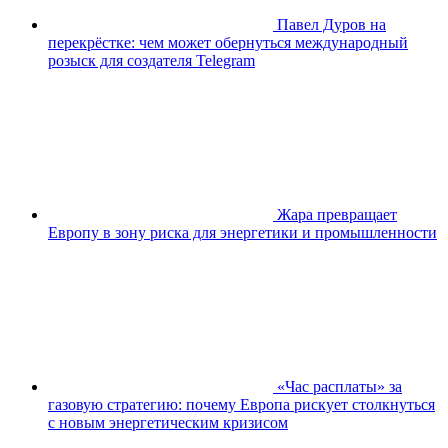
Павел Дуров на
перекрёстке: чем может обернуться международный
розыск для создателя Telegram
Жара превращает
Европу в зону риска для энергетики и промышленности
«Час расплаты» за
газовую стратегию: почему Европа рискует столкнуться
с новым энергетическим кризисом