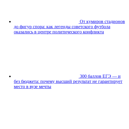
От кумиров стадионов
до фигур спора: как легенды советского футбола
оказались в центре политического конфликта
300 баллов ЕГЭ — и
без бюджета: почему высший результат не гарантирует
место в вузе мечты