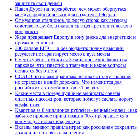
защитить свои деньги
Павел Дуров на перекрёстке: чем может обернуться
международный розыск для создателя Telegram
От кумиров стадионов до фигур спора: как легенды
советского футбола оказались в центре политического
конфликта
Жара превращает Европу в зону риска для энергетики и
промышленности
300 баллов ЕГЭ — и без бюджета: почему высший
результат не гарантирует место в вузе мечты
Смерть учёного Никиты Зезина после конфликта на
парковке: что известно о трагедии и какие вопросы
остаются без ответа
ОСАГО по новым правилам: выплаты станут больше,
но страховка начнёт дорожать. Что изменится для
российских автомобилистов с 1 августа
Какие места в поезде лучше не выбирать: советы
опытных пассажиров, которые помогут сделать дорогу
комфортнее
Квартира за 8 миллионов рублей и «вечный жилец»: как
забытое прошлое приватизации 90-х превращается в
кошмар для новых владельцев
Вклады меняют правила игры: как россиянам сохранить
доход и не потерять накопления