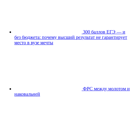
300 баллов ЕГЭ — и
без бюджета: почему высший результат не гарантирует
место в вузе мечты
ФРС между молотом и
наковальней