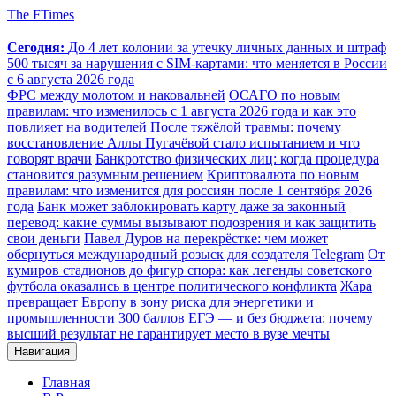
The FTimes
Сегодня:
До 4 лет колонии за утечку личных данных и штраф
500 тысяч за нарушения с SIM-картами: что меняется в России
с 6 августа 2026 года
ФРС между молотом и наковальней
ОСАГО по новым
правилам: что изменилось с 1 августа 2026 года и как это
повлияет на водителей
После тяжёлой травмы: почему
восстановление Аллы Пугачёвой стало испытанием и что
говорят врачи
Банкротство физических лиц: когда процедура
становится разумным решением
Криптовалюта по новым
правилам: что изменится для россиян после 1 сентября 2026
года
Банк может заблокировать карту даже за законный
перевод: какие суммы вызывают подозрения и как защитить
свои деньги
Павел Дуров на перекрёстке: чем может
обернуться международный розыск для создателя Telegram
От
кумиров стадионов до фигур спора: как легенды советского
футбола оказались в центре политического конфликта
Жара
превращает Европу в зону риска для энергетики и
промышленности
300 баллов ЕГЭ — и без бюджета: почему
высший результат не гарантирует место в вузе мечты
Навигация
Главная